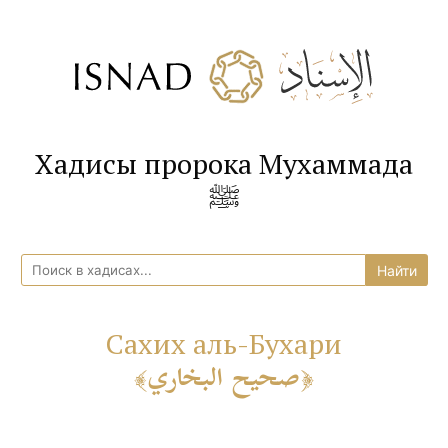
Хадисы пророка Мухаммада
ﷺ
Сахих аль-Бухари
صحيح البخاري