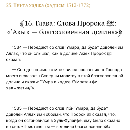
25. Книга хаджа (хадисы 1513-1772)
16. Глава: Слова Пророка ﷺ:
«‘Акык — благословенная долина»
1534 — Передают со слов ‘Умара, да будет доволен им
Аллах, что он слышал, как в долине ‘Акык Пророк ﷺ
сказал:
— Сегодня ночью ко мне явился посланник от Господа
моего и сказал: «Соверши молитву в этой благословенной
долине и скажи: “‘Умра в хадже /‘Умратан фи
хаджжатин/”».
1535 — Передают со слов Ибн ‘Умара, да будет
доволен Аллах ими обоими, что Пророк ﷺ сказал, что,
когда он остановился в Зуль-Хулейфе, ему было сказано
во сне: «Поистине, ты — в долине благословенной!»