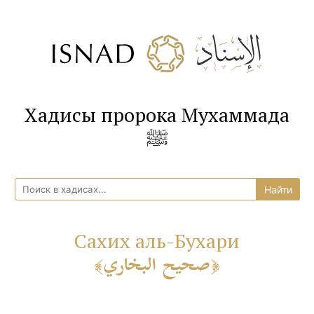
Хадисы пророка Мухаммада
ﷺ
Сахих аль-Бухари
صحيح البخاري