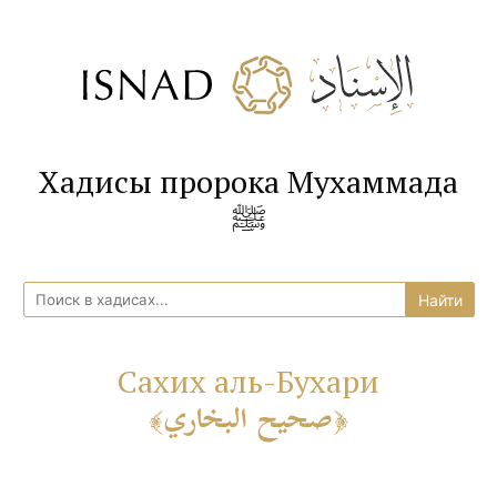
Хадисы пророка Мухаммада
ﷺ
Сахих аль-Бухари
صحيح البخاري