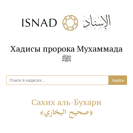
Хадисы пророка Мухаммада
ﷺ
Сахих аль-Бухари
صحيح البخاري