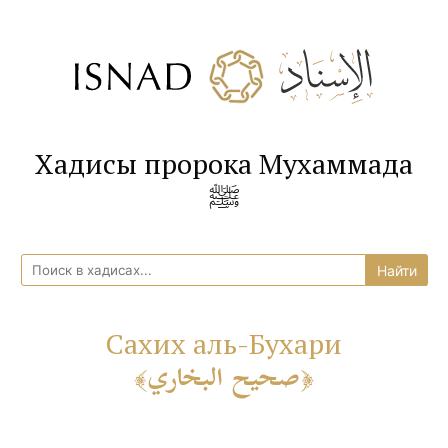
Хадисы пророка Мухаммада
ﷺ
Сахих аль-Бухари
صحيح البخاري