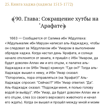
25. Книга хаджа (хадисы 1513-1772)
90. Глава: Сокращение хутбы на
‘Арафате
1663 — Сообщается от Салима ибн ‘Абдуллаха:
«‘Абдульмалик ибн Маруан написал аль-Хаджаджу, чтобы
он следовал за ‘Абдуллахом ибн ‘Умаром в выполнении
обрядов хаджа. Когда настал день ‘Арафата, и солнце
начало отклонятся от зенита, я пришёл с Ибн ‘Умаром, да
будет доволен Аллах им и его отцом, к палатке аль-
Хаджаджа и он (Ибн ‘Умар) крикнул: “Где он?” Тогда аль-
Хаджадж вышел к нему, и Ибн ‘Умар сказал:
“Поторопись, пора отправляться (на ‘Арафат)!” Аль-
Хаджадж спросил: “Сейчас!?” Ибн ‘Умар ответил: “Да”.
Аль-Хаджадж сказал: “Подожди меня, я полью голову
водой (и выйду)”. Ибн ‘Умар, да будет доволен Аллах им и
его отцом, слез (со своего верхового животного и начал
его ждать). Когда он вышел и прошёл между мной и моим