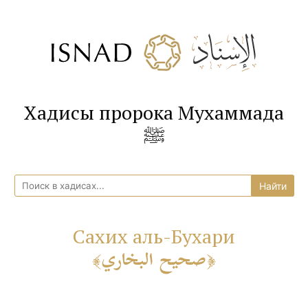
Хадисы пророка Мухаммада
ﷺ
Сахих аль-Бухари
صحيح البخاري