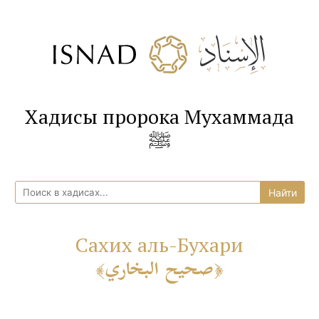
Хадисы пророка Мухаммада
ﷺ
Сахих аль-Бухари
صحيح البخاري