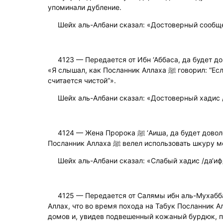
упоминали дубление.
Шейх аль-Албани сказал: «Достоверный сообще
4123 — Передается от Ибн ‘Аббаса, да будет до
«Я слышал, как Посланник Аллаха ﷺ говорил: “Если шкура выдублена, она
считается чистой”».
Шейх аль-Албани сказал: «Достоверный хадис /
4124 — Жена Пророка ﷺ ‘Аиша, да будет доволен ею Аллах, передаёт, что
Посланник Аллаха ﷺ велел использоват
Шейх аль-Албани сказал: «Слабый хадис /да‘иф
4125 — Передается от Салямы ибн аль-Мухабба
Аллах, что во время похода на Табук Посланник Аллаха ﷺ подошёл к о
домов и, увидев подвешенный кожаный бурдюк, п