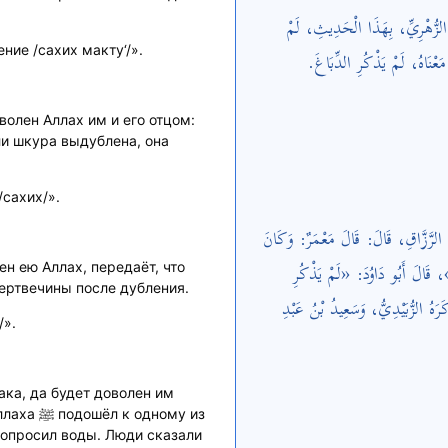
نِ الزُّهْرِيِّ، بِهَذَا الْحَدِيثِ، لَمْ
ние /сахих макту‘/».
 مَعْنَاهُ، لَمْ يَذْكُرِ الدِّبَاغَ
волен Аллах им и его отцом:
сахих/».
دُ الرَّزَّاقِ، قَالَ: قَالَ مَعْمَرٌ: وَكَانَ
، قَالَ أَبُو دَاوُدَ: «لَمْ يَذْكُرِ
ь шкуру мертвечины после дубления.
َهُ الزُّبَيْدِيُّ، وَسَعِيدُ بْنُ عَبْدِ
/».
ка, да будет доволен им
дному из
опросил воды. Люди сказали