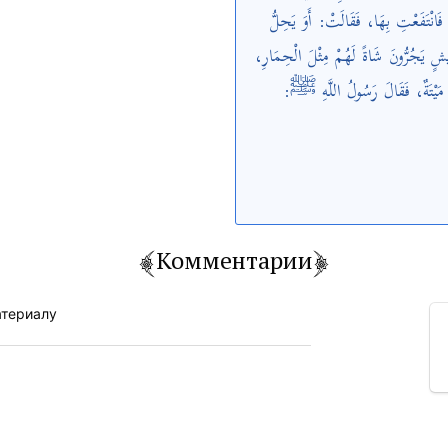
انْتَفَعْتِ بِهَا، فَقَالَتْ: أَوَ يَحِلُّ
ٍ يَجُرُّونَ شَاةً لَهُمْ مِثْلَ الْحِمَارِ
َا مَيْتَةٌ، فَقَالَ رَسُولُ اللَّهِ ﷺ
Комментарии
атериалу