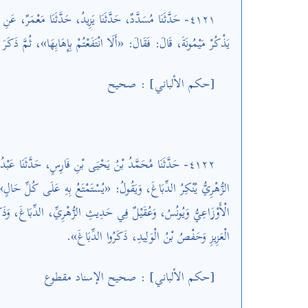
٤١٢١- حَدَّثَنَا مُسَدَّدٌ، حَدَّثَنَا يَزِيدُ، حَدَّثَنَا مَعْمَرٌ، عَ
يَذْكُرْ مَيْمُونَةَ، قَالَ: فَقَالَ: «أَلَا انْتَفَعْتُمْ بِإِهَابِهَا»، ثُمَّ ذَكَرَ.
[حكم الألباني] : صحيح
٤١٢٢- حَدَّثَنَا مُحَمَّدُ بْنُ يَحْيَى بْنِ فَارِسٍ، حَدَّثَنَا عَبْ
الزُّهْرِيُّ يُنْكِرُ الدِّبَاغَ، وَيَقُولُ: «يُسْتَمْتَعُ بِهِ عَلَى كُلِّ حَالٍ»
الْأَوْزَاعِيُّ وَيُونُسُ، وَعُقَيْلٌ فِي حَدِيثِ الزُّهْرِيِّ، الدِّبَاغَ، وَذَكَر
الْعَزِيزِ وَحَفْصُ بْنُ الْوَلِيدِ، ذَكَرُوا الدِّبَاغَ».
[حكم الألباني] : صحيح الإسناد مقطوع