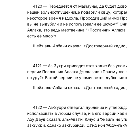
4120 — Передаётся от Маймуны, да будет дов
нашей вольноотпущеннице подарили овцу, которая
некоторое время издохла. Проходивший мимо Пророк ﷺ спросил: “Поч
вы не выдубили и не использовали её шкуру?” Они
Аллаха, это ведь мертвечина!” (Посланник Аллаха ﷺ) сказал: “Запретно только
есть её мясо”».
Шейх аль-Албани сказал: «Достоверный хадис /
4121 — Аз-Зухри приводит этот хадис без упом
версии Посланник Аллаха ﷺ сказал: «Почему же вы не использовали её
шкуру?» В этой версии не упоминается дубление 
Шейх аль-Албани сказал: «Достоверный хадис /
4122 — Аз-Зухри отвергал дубление и утвержд
использовать в любом случае, и в его версии хад
Абу Дауд сказал: аль-Авза‘и, Юнус и ‘Укайль не у
аз-Зухри, однако аз-Зубайди, Са‘ид ибн ‘Абду-ль-‘