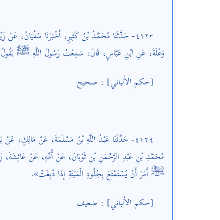
٤١٢٣- حَدَّثَنَا مُحَمَّدُ بْنُ كَثِيرٍ، أَخْبَرَنَا سُفْيَانُ، عَنْ زَ
وَعْلَةَ، عَنِ ابْنِ عَبَّاسٍ، قَالَ: سَمِعْتُ رَسُولَ اللَّهِ ﷺ يَقُولُ».
[حكم الألباني] : صحيح
٤١٢٤- حَدَّثَنَا عَبْدُ اللَّهِ بْنُ مَسْلَمَةَ، عَنْ مَالِكٍ، عَنْ يَ
مُحَمَّدِ بْنِ عَبْدِ الرَّحْمَنِ بْنِ ثَوْبَانَ، عَنْ أُمِّهِ، عَنْ عَائِشَةَ، 
ﷺ أَمَرَ أَنْ يُسْتَمْتَعَ بِجُلُودِ الْمَيْتَةِ إِذَا دُبِغَتْ».
[حكم الألباني] : ضعيف