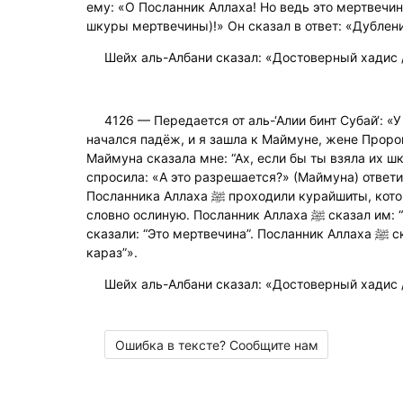
ему: «О Посланник Аллаха! Но ведь это мертвечина
шкуры мертвечины)!» Он сказал в ответ: «Дублени
Шейх аль-Албани сказал: «Достоверный хадис /
4126 — Передается от аль-‘Алии бинт Субай‘: «
начался падёж, и я зашла к Маймуне, жене Пророка ﷺ и рассказала ей об э
Маймуна сказала мне: “Ах, если бы ты взяла их ш
спросила: «А это разрешается?» (Маймуна) отве
Посланника Аллаха ﷺ проходили курайшиты, которые тащили овечью тушу,
словно ослиную. Посланник Аллаха ﷺ сказал им: “Вы бы взяли её шкуру”. Ему
сказали: “Это мертвечина”. Посланник Аллаха ﷺ сказал: “Её очистит вода и
караз”».
Шейх аль-Албани сказал: «Достоверный хадис /
Ошибка в тексте? Сообщите нам