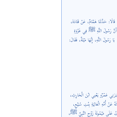
َالَا: حَدَّثَنَا هَمَّامٌ، عَنْ قَتَادَةَ
 أَنَّ رَسُولَ اللَّهِ ﷺ فِي غَزْوَةِ
 يَا رَسُولَ اللَّهِ، إِنَّهَا مَيْتَةٌ، فَقَالَ
َخْبَرَنِي عَمْرٌو يَعْنِي ابْنَ الْحَارِثِ
ُ عَنْ أُمِّهِ الْعَالِيَةِ بِنْتِ سُبَيْعٍ
َلْتُ عَلَى مَيْمُونَةَ زَوْجِ النَّبِيِّ ﷺ