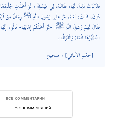
فَذَكَرْتُ ذَلِكَ لَهَا، فَقَالَتْ لِي مَيْمُونَةُ : لَوَ أَخَذْتِ جُلُودَهَا فَ
ذَلِكَ، قَالَتْ: نَعَمْ، مَرَّ عَلَى رَسُولِ اللَّهِ ﷺ رِجَالٌ مِنْ قُرَيْش،
فَقَالَ لَهُمْ رَسُولُ اللَّهِ ﷺ: «لَوْ أَخَذْتُمْ إِهَابَهَا» قَالُوا: إِنَّه:
«يُطَهِّرُهَا الْمَاءُ وَالْقَرَظُ».
[حكم الألباني] : صحيح
ВСЕ КОММЕНТАРИИ
Нет комментарий