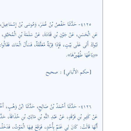
٤١٢٥- حَدَّثَنَا حَفْصُ بْنُ عُمَرَ، وَمُوسَى بْنُ إِسْمَاعِيلَ، ق،
عَنِ الْحَسَنِ، عَنْ جَوْنِ بْنِ قَتَادَةَ، عَنْ سَلَمَةَ بْنِ الْمُحَبَّقِ،
تَبُوكَ أَتَى عَلَى بَيْتٍ، فَإِذَا قِرْبَةٌ مُعَلَّقَةٌ، فَسَأَلَ الْمَاءَ، فَقَالُوا::
«دِبَاغُهَا طُهُورُهَا».
[حكم الألباني] : صحيح
٤١٢٦- حَدَّثَنَا أَحْمَدُ بْنُ صَالِحٍ، حَدَّثَنَا ابْنُ وَهْبٍ، أ،
عَنْ كَثِيرِ بْنِ فَرْقَدٍ، عَنْ عَبْدِ اللَّهِ بْنِ مَالِكِ بْنِ حُذَافَةَ، حَدَّثَه،
أَنَّهَا قَالَتْ: كَانَ لِي غَنَمٌ بِأُحُدٍ، فَوَقَعَ فِيهَا الْمَوْتُ، فَدَخ،