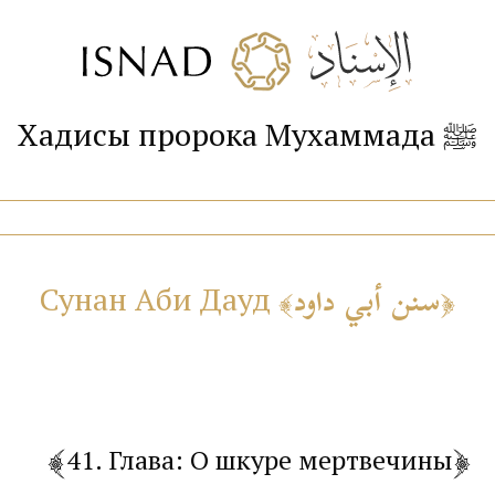
Хадисы пророка Мухаммада ﷺ
سنن أبي داود
Сунан Аби Дауд
41. Глава: О шкуре мертвечины