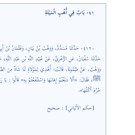
٤١- بَابٌ فِي أُهُبِ الْمَيْتَةِ
٤١٢٠- حَدَّثَنَا مُسَدَّدٌ، وَوَهْبُ بْنُ بَيَانٍ، وَعُثْمَانُ بْنُ :
حَدَّثَنَا سُفْيَانُ، عَنِ الزُّهْرِيِّ، عَنْ عُبَيْدِ اللَّهِ بْنِ عَبْدِ اللَّهِ،
وَوَهْبٌ، عَنْ مَيْمُونَةَ، قَالَتْ: أُهْدِيَ لِمَوْلَاةٍ لَنَا شَاةٌ مِنَ الصَّدَق
ﷺ، فَقَالَ: «أَلَا دَبَغْتُمْ إِهَابَهَا وَاسْتَنْفَعْتُمْ بِهِ» قَالُوا : يَا رَسُول
حُرِّمَ أَكْلُهَا».
[حكم الألباني] : صحيح