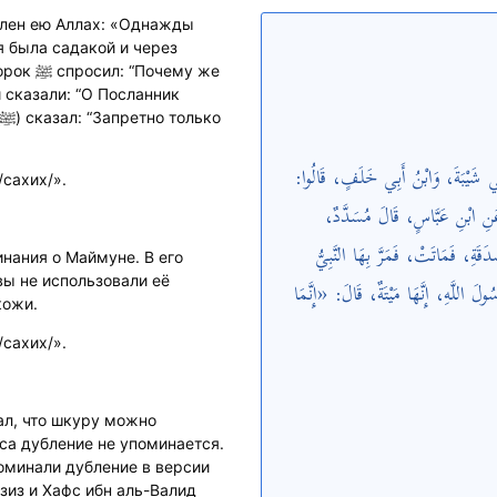
олен ею Аллах: «Однажды
 была садакой и через
ему же
 сказали: “О Посланник
أَبِي شَيْبَةَ، وَابْنُ أَبِي خَلَفٍ، قَالُوا
сахих/».
، عَنِ ابْنِ عَبَّاسٍ، قَالَ مُسَدَّدٌ
َةِ، فَمَاتَتْ، فَمَرَّ بِهَا النَّبِيُّ
инания о Маймуне. В его
َ اللَّهِ، إِنَّهَا مَيْتَةٌ، قَالَ: «إِنَّمَا
кожи.
сахих/».
ал, что шкуру можно
иса дубление не упоминается.
поминали дубление в версии
Азиз и Хафс ибн аль-Валид