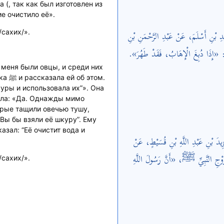
 (, так как был изготовлен из
е очистило её».
يْدِ بْنِ أَسْلَمَ، عَنْ عَبْدِ الرَّحْمَنِ بْنِ
сахих/».
: «إِذَا دُبِغَ الْإِهَابُ، فَقَدْ طَهُرَ
У меня были овцы, и среди них
том.
куры и использовала их”». Она
тила: «Да. Однажды мимо
زِيدَ بْنِ عَبْدِ اللَّهِ بْنِ قُسَيْطٍ، عَنْ
زَوْجِ النَّبِيِّ ﷺ، «أَنَّ رَسُولَ اللَّهِ
сахих/».