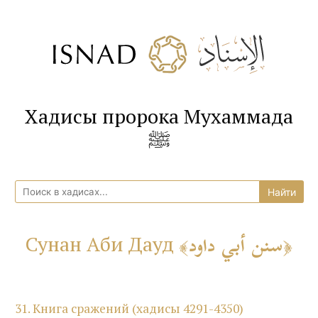
Хадисы пророка Мухаммада
ﷺ
سنن أبي داود
Сунан Аби Дауд
31. Книга сражений (хадисы 4291-4350)