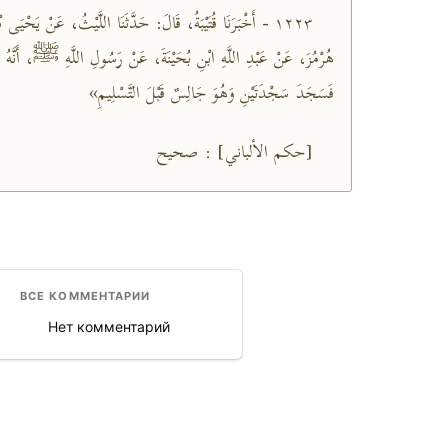
١٢٢٣ - أَخْبَرَنَا قُتَيْبَةُ، قَالَ: حَدَّثَنَا اللَّيْثُ، عَنْ يَحْيَ
هُرْمُزَ، عَنْ عَبْدِ اللَّهِ ابْنِ بُحَيْنَةَ، عَنْ رَسُولِ اللَّهِ ﷺ، أَنَّهُ 
فَسَجَدَ سَجْدَتَيْنِ وَهُوَ جَالِسٌ قَبْلَ التَّسْلِيمِ»
[حكم الألباني] : صحيح
ВСЕ КОММЕНТАРИИ
Нет комментарий