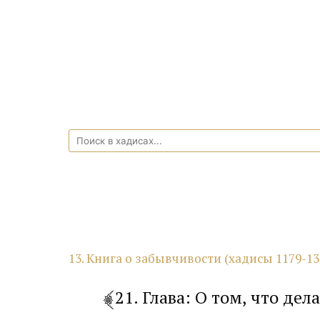
13. Книга о забывчивости (хадисы 1179-13
21. Глава: О том, что дел