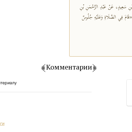
ى بْنِ سَعِيدٍ، عَنْ عَبْدِ الرَّحْمَنِ بْنِ
«قَامَ فِي الصَّلَاةِ وَعَلَيْهِ جُلُوسٌ
Комментарии
атериалу
иги