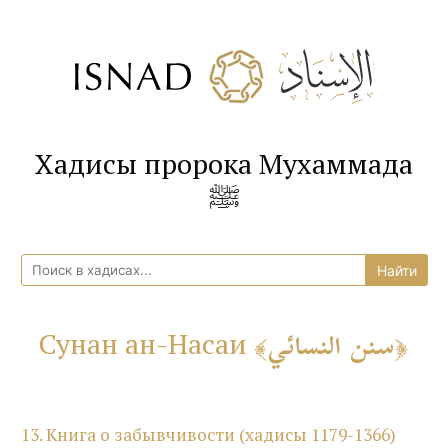
Хадисы пророка Мухаммада
ﷺ
سنن النسائي
Сунан ан-Насаи
13. Книга о забывчивости (хадисы 1179-1366)