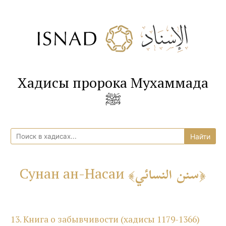
Хадисы пророка Мухаммада
ﷺ
سنن النسائي
Сунан ан-Насаи
13. Книга о забывчивости (хадисы 1179-1366)