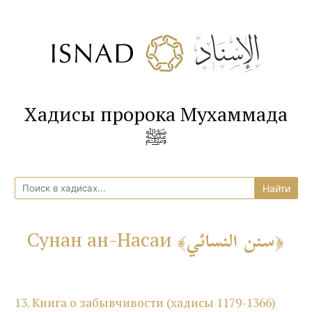
Хадисы пророка Мухаммада
ﷺ
سنن النسائي
Сунан ан-Насаи
13. Книга о забывчивости (хадисы 1179-1366)