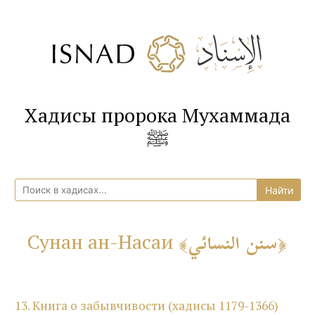
Хадисы пророка Мухаммада
ﷺ
سنن النسائي
Сунан ан-Насаи
13. Книга о забывчивости (хадисы 1179-1366)