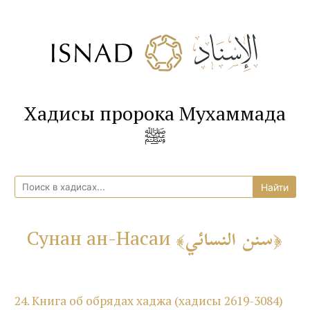
Хадисы пророка Мухаммада
ﷺ
سنن النسائي
Сунан ан-Насаи
24. Книга об обрядах хаджа (хадисы 2619-3084)