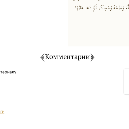
وَسَبَّحَهُ وَحَمِدَهُ، ثُمَّ دَعَا عَلَيْهَا
Комментарии
атериалу
иги