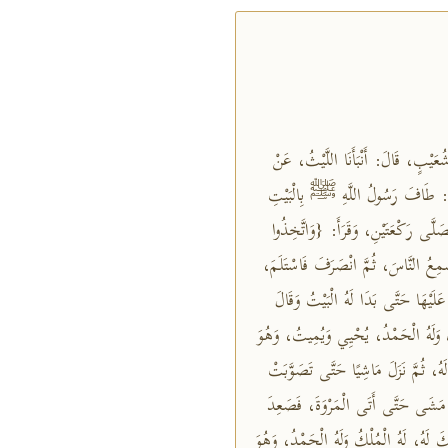
شُعَيْبٍ، قَالَ: أَنْبَأَنَا اللَّيْثُ، عَنْ
الَ: طَافَ رَسُولُ اللَّهِ ﷺ بِالْبَيْتِ
صَلَّى رَكْعَتَيْنِ، وَقَرَأَ: {وَاتَّخِذُوا
ة: ١٢٥]، وَرَفَعَ صَوْتَهُ يُسْمِعُ النَّاسَ، ثُمَّ انْصَرَفَ فَاسْتَلَمَ،
عَلَيْهَا حَتَّى بَدَا لَهُ الْبَيْتُ وَقَالَ
ْكُ وَلَهُ الْحَمْدُ، يُحْيِي وَيُمِيتُ، وَهُوَ
َهُ، ثُمَّ نَزَلَ مَاشِيًا حَتَّى تَصَوَّبَتْ
مَشَى حَتَّى أَتَى الْمَرْوَةَ، فَصَعِدَ
ِيكَ لَهُ، لَهُ الْمُلْكُ وَلَهُ الْحَمْدُ، وَهُوَ