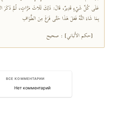
عَلَى كُلِّ شَيْءٍ قَدِيرٌ، قَالَ: ذَلِكَ ثَلَاثَ مَرَّاتٍ، ثُمَّ ذَكَرَ اللَّهَ 
بِمَا شَاءَ اللَّهُ فَعَلَ هَذَا حَتَّى فَرَغَ مِنَ الطَّوَافِ
[حكم الألباني] : صحيح
ВСЕ КОММЕНТАРИИ
Нет комментарий