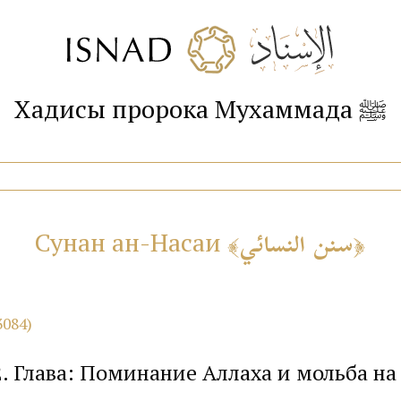
Хадисы пророка Мухаммада ﷺ
سنن النسائي
Сунан ан-Насаи
3084)
2. Глава: Поминание Аллаха и мольба на