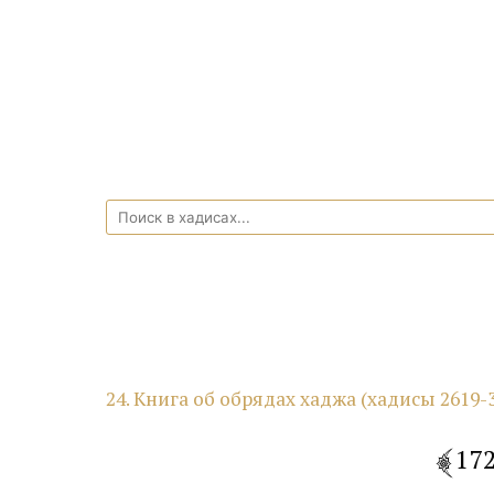
24. Книга об обрядах хаджа (хадисы 2619-
17