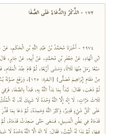
١٧٢ - الذِّكْرُ وَالدُّعَاءُ عَلَى الصَّفَا
٢٩٧٤ - أَخْبَرَنَا مُحَمَّدُ بْنُ عَبْدِ اللَّهِ بْنِ الْحَكَمِ، عَنْ 
ابْنِ الْهَادِ، عَنْ جَعْفَرِ بْنِ مُحَمَّدٍ، عَنْ أَبِيهِ، عَنْ جَابِرٍ، قَ
سَبْعًا رَمَلَ مِنْهَا ثَلَاثًا، وَمَشَى أَرْبَعًا، ثُمَّ قَامَ عِنْدَ الْمَقَامِ، فَ
مِنْ مَقَامِ إِبْرَاهِيمَ مُصَلًّى} [البقر
ثُمَّ ذَهَبَ، فَقَالَ: نَبْدَأُ بِمَا بَدَأَ اللَّهُ بِهِ، فَبَدَأَ بِالصَّفَا، فَرَقِيَ 
ثَلَاثَ مَرَّاتٍ: لَا إِلَهَ إِلَّا اللَّهُ وَحْدَهُ لَا شَرِيكَ لَهُ، لَهُ الْمُل
عَلَى كُلِّ شَيْءٍ قَدِيرٌ، وَكَبَّرَ اللَّهَ وَحَمِدَهُ، ثُمَّ دَعَا بِمَا قُدِّرَ ل
قَدَمَاهُ فِي بَطْنِ الْمَسِيلِ، فَسَعَى حَتَّى صَعِدَتْ قَدَمَاهُ، ثُمَّ 
فِيهَا، ثُمَّ بَدَا لَهُ الْبَيْتُ، فَقَالَ: لَا إِلَهَ إِلَّا اللَّهُ وَحْدَهُ لَا شَر