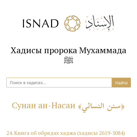
Хадисы пророка Мухаммада
ﷺ
سنن النسائي
Сунан ан-Насаи
24. Книга об обрядах хаджа (хадисы 2619-3084)