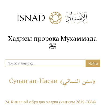
Хадисы пророка Мухаммада
ﷺ
سنن النسائي
Сунан ан-Насаи
24. Книга об обрядах хаджа (хадисы 2619-3084)