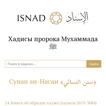
Хадисы пророка Мухаммада
ﷺ
سنن النسائي
Сунан ан-Насаи
24. Книга об обрядах хаджа (хадисы 2619-3084)