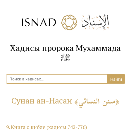
Хадисы пророка Мухаммада
ﷺ
سنن النسائي
Сунан ан-Насаи
9. Книга о кибле (хадисы 742-776)