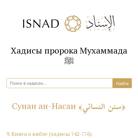
Хадисы пророка Мухаммада
ﷺ
سنن النسائي
Сунан ан-Насаи
9. Книга о кибле (хадисы 742-776)