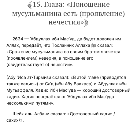
15. Глава: «Поношение
мусульманина есть (проявление)
нечестия»
2634 — ‘Абдуллах ибн Мас‘уд, да будет доволен им
Аллах, передаёт, что Посланник Аллаха ﷺ сказал:
«Сражение мусульманина со своим братом является
(проявлением) неверия, а поношение его
(свидетельствует о) нечестии».
(Абу ‘Иса ат-Тирмизи сказал): «В этой главе (приводятся
также хадисы) от Са‘д (ибн Абу Ваккаса) и ‘Абдуллах ибн
Мугъаффаля. Хадис Ибн Мас‘уда — хороший достоверный
хадис. Хадис передаётся от ‘Абдуллах ибн Мас‘уда
несколькими путями».
Шейх аль-Албани сказал: «Достоверный хадис /
сахих/».