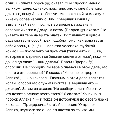
огня”. (В ответ Пророк ﷺ) сказал: “Ты спросил меня о
великом (деле, однако), поистине, оно (станет) лёгким
для того, кому Аллах облегчит его: поклоняйся Аллаху и
ничему более наряду с Ним, совершай молитву,
выплачивай закят, постись во время рамадана и
совершай хадж к Дому”. А потом (Пророк ﷺ) сказал: “Не
указать ли тебе на врата блага? Пост является щитом,
садакъа гасит собой грех подобно тому, как вода гасит
собой огонь, и (ещё) — молитва человека глубокой
ночью», — после чего он прочитал (такие аяты): “
… те,
которые отстраняются боками своими от лож
”, пока не
дошёл до слов: “
… они делали
”. Потом (Пророк ﷺ)
спросил: “Не сообщить ли тебе о главном в этом деле, его
опоре и его вершине?” Я сказал: “Конечно, о пророк
Аллаха!”, — и он сказал: “Главным в этом деле является
ислам, опорой его служит молитва, а вершина его —
джихад”. Затем он сказал: “Не сообщить ли тебе о том,
что лежит в основе всего этого?” Я сказал: “Конечно, о
пророк Аллаха!”, — и тогда он дотронулся до своего языка
и сказал: “Придерживай это”. Я спросил: “О пророк
Аллаха, неужели же с нас взыщется за то, что мы