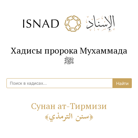
Хадисы пророка Мухаммада
ﷺ
Сунан ат-Тирмизи
سنن الترمذي