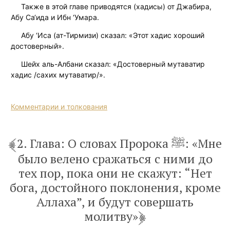
Также в этой главе приводятся (хадисы) от Джабира,
Абу Са‘ида и Ибн ‘Умара.
Абу ‘Иса (ат-Тирмизи) сказал: «Этот хадис хороший
достоверный».
Шейх аль-Албани сказал: «Достоверный мутаватир
хадис /сахих мутаватир/».
Комментарии и толкования
2. Глава: О словах Пророка ﷺ: «Мне
было велено сражаться с ними до
тех пор, пока они не скажут: “Нет
бога, достойного поклонения, кроме
Аллаха”, и будут совершать
молитву»