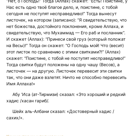
“Нет, о Господь!” Тогда (Аллах) скажет: “Есть! Поистине, у
Нас есть одно твоё благое дело, и, поистине, с тобой
сегодня не поступят несправедливо!” Тогда вынесут
листочек, на котором (записано): “Я свидетельствую, что
нет божества, достойного поклонения, кроме Аллаха, и
свидетельствую, что Мухаммад — Его раб и посланник”.
И скажет (Аллах): “Принеси свой груз (который положат
на Весы)!” Тогда он скажет: “О Господь мой! Что (весит)
этот листок по сравнению с этими свитками?!” (Аллах)
скажет: “Поистине, с тобой не поступят несправедливо!”
Тогда свитки будут положены на одну чашу (Весов), а
листочек — на другую. Листочек перевесит эти свитки
так, что они даже взлетят. Ничто не способно перевесить
Имя Аллаха!»
Абу ‘Иса (ат-Тирмизи) сказал: «Это хороший и редкий
хадис /хасан гариб/.
Шейх аль-Албани сказал: «Достоверный хадис /
сахих/».