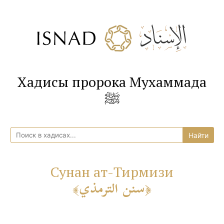
Хадисы пророка Мухаммада
ﷺ
Сунан ат-Тирмизи
سنن الترمذي