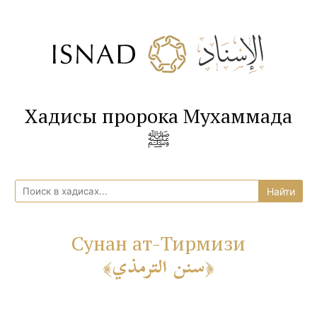
Хадисы пророка Мухаммада
ﷺ
Сунан ат-Тирмизи
سنن الترمذي