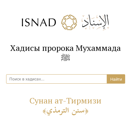
Хадисы пророка Мухаммада
ﷺ
Сунан ат-Тирмизи
سنن الترمذي