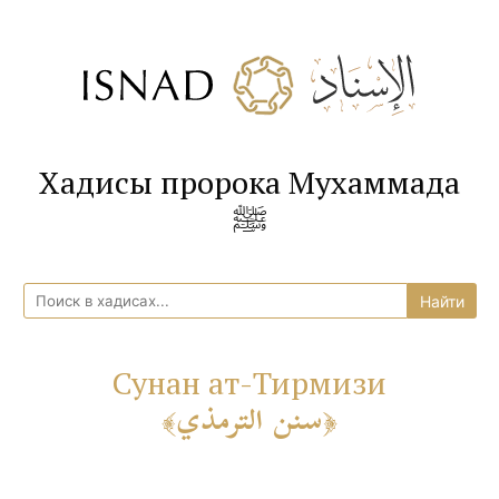
Хадисы пророка Мухаммада
ﷺ
Сунан ат-Тирмизи
سنن الترمذي