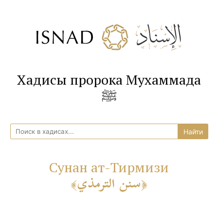
Хадисы пророка Мухаммада
ﷺ
Сунан ат-Тирмизи
سنن الترمذي