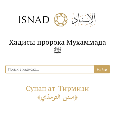
Хадисы пророка Мухаммада
ﷺ
Сунан ат-Тирмизи
سنن الترمذي