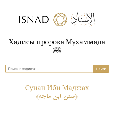
Хадисы пророка Мухаммада
ﷺ
Сунан Ибн Маджах
سنن ابن ماجه