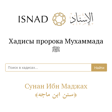
Хадисы пророка Мухаммада
ﷺ
Сунан Ибн Маджах
سنن ابن ماجه