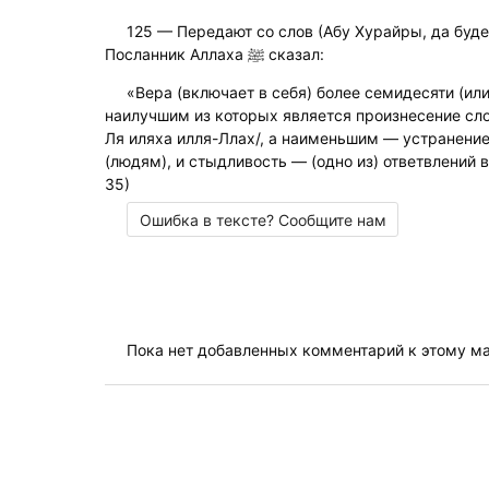
125 — Передают со слов (Абу Хурайры, да буде
Посланник Аллаха ﷺ сказал:
«Вера (включает в себя) более семидесяти (или
наилучшим из которых является произнесение слов
Ля иляха илля-Ллах/, а наименьшим — устранение 
(людям), и стыдливость — (одно из) ответвлений 
35)
Ошибка в тексте? Сообщите нам
Пока нет добавленных комментарий к этому м