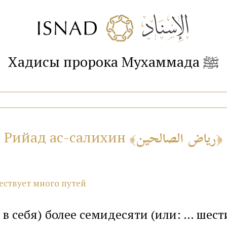
Хадисы пророка Мухаммада ﷺ
رياض الصالحين
Рийад ас-салихин
ществует много путей
т в себя) более семидесяти (или: … шес