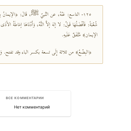
١٢٥- التاسع: عَنْهُ، عن النَّبيّ ﷺ، قَالَ: ﴿الإيمانُ بِضْع
شُعْبَةً: فَأفْضَلُهَا قَولُ: لا إلهَ إلاَّ اللَّهُ، وَأَدْنَاهَا إمَاطَةُ الأذ
الإيمان﴾ مُتَّفَقٌ عَلَيهِ.
البِضْعُ﴾ من ثلاثة إِلَى تسعة بكسر الباء وقد تفتح. وَ﴿ا.
ВСЕ КОММЕНТАРИИ
Нет комментарий