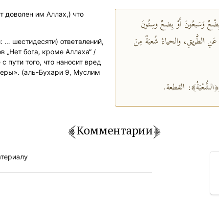
т доволен им Аллах,) что
ٌ وَسَبعُونَ أَوْ بِضعٌ وسِتُونَ
َى عَنِ الطَّريقِ، والحياءُ شُعبَةٌ مِنَ
: … шестидесяти) ответвлений,
 „Нет бога, кроме Аллаха“ /
с пути того, что наносит вред
веры». (аль-Бухари 9, Муслим
﴿لشُّعْبَةُ﴾: القطعة
Комментарии
атериалу