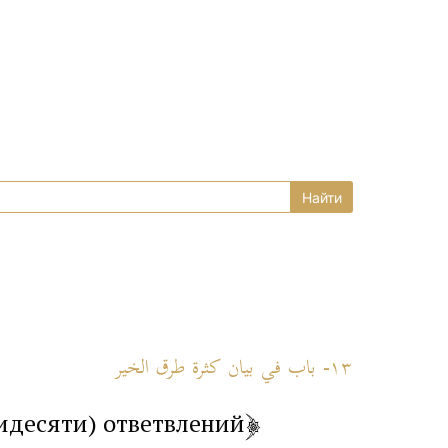
١٣- باب في بيان كثرة طرق الخير
тидесяти) ответвлений