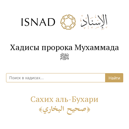
Хадисы пророка Мухаммада
ﷺ
Сахих аль-Бухари
صحيح البخاري