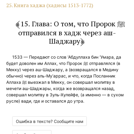
25. Книга хаджа (хадисы 1513-1772)
15. Глава: О том, что Пророк ﷺ
отправился в хадж через аш-
Шаджару
1533 — Передают со слов ‘Абдуллаха бин ‘Умара, да
будет доволен им Аллах, что Пророк ﷺ отправлялся (в
Мекку) через аш-Шаджару, а (возвращался в Медину
обычно) через аль-Му‘аррас, и что, когда Посланник
Аллаха ﷺ выезжал в Мекку, он совершал молитву в
мечети аш-Шаджары, когда же возвращался назад,
совершал молитву в Зуль-Хулейфе, (а именно — в сухом
русле) вади, где и оставался до утра.
Ошибка в тексте? Сообщите нам