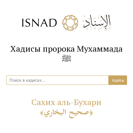
Хадисы пророка Мухаммада
ﷺ
Сахих аль-Бухари
صحيح البخاري