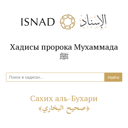
Хадисы пророка Мухаммада
ﷺ
Сахих аль-Бухари
صحيح البخاري