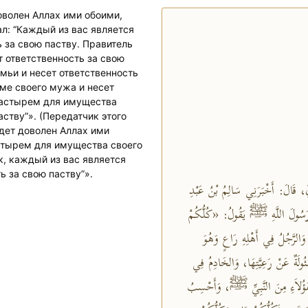
оволен Аллах ими обоими,
 за свою паству. Правитель
т ответственность за свою
мьи и несет ответственность
ме своего мужа и несет
 пастырем для имущества
аству”». (Передатчик этого
будет доволен Аллах ими
астырем для имущества своего
ак, каждый из вас является
ь за свою паству”».
ِّ، قَالَ: أَخْبَرَنِي سَالِمُ بْنُ عَبْدِ
ِعَ رَسُولَ اللَّهِ ﷺ يَقُولُ: «كُلُّكُمْ
 وَالرَّجُلُ فِي أَهْلِهِ رَاعٍ وَهُوَ
ُولَةٌ عَنْ رَعِيَّتِهَا، وَالخَادِمُ فِي
هَؤُلاَءِ مِنَ النَّبِيِّ ﷺ، وَأَحْسِبُ