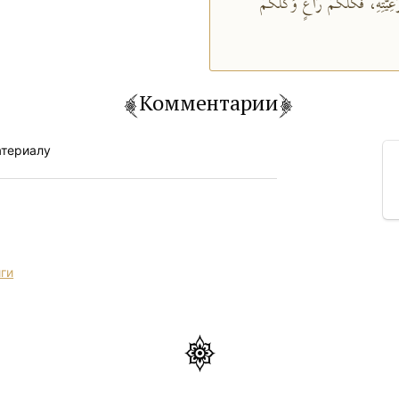
َّتِهِ، فَكُلُّكُمْ رَاعٍ وَكُلُّكُمْ
Комментарии
атериалу
иги