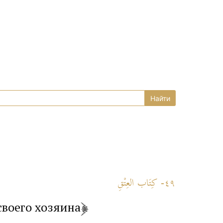
٤٩- كِتَاب العِتْقِ
своего хозяина