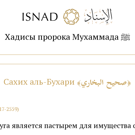
Хадисы пророка Мухаммада ﷺ
صحيح البخاري
Сахих аль-Бухари
17-2559)
Слуга является пастырем для имущества 