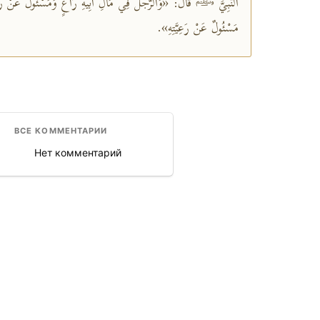
النَّبِيَّ ﷺ قَالَ: «وَالرَّجُلُ فِي مَالِ أَبِيهِ رَاعٍ وَمَسْئُولٌ عَنْ رَعِي
مَسْئُولٌ عَنْ رَعِيَّتِهِ».
ВСЕ КОММЕНТАРИИ
Нет комментарий