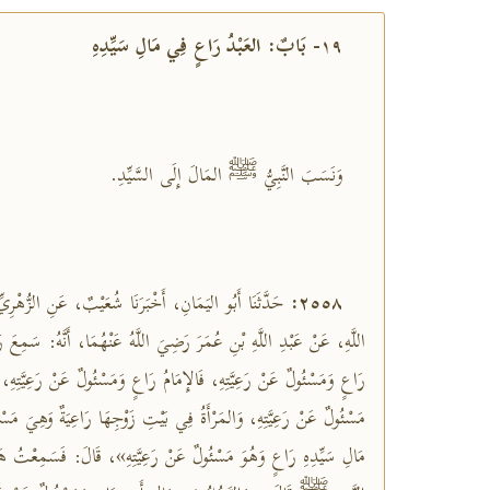
١٩- بَابٌ: العَبْدُ رَاعٍ فِي مَالِ سَيِّدِهِ
وَنَسَبَ النَّبِيُّ ﷺ المَالَ إِلَى السَّيِّدِ.
حَدَّثَنَا أَبُو اليَمَانِ، أَخْبَرَنَا شُعَيْبٌ، عَنِ الزُّهْرِي
٢٥٥٨:
اللَّهِ، عَنْ عَبْدِ اللَّهِ بْنِ عُمَرَ رَضِيَ اللَّهُ عَنْهُمَا، أَنَّهُ: سَم
رَاعٍ وَمَسْئُولٌ عَنْ رَعِيَّتِهِ، فَالإِمَامُ رَاعٍ وَمَسْئُولٌ عَنْ رَعِيَّتِهِ،
مَسْئُولٌ عَنْ رَعِيَّتِهِ، وَالمَرْأَةُ فِي بَيْتِ زَوْجِهَا رَاعِيَةٌ وَهِيَ مَسْئ
مَالِ سَيِّدِهِ رَاعٍ وَهُوَ مَسْئُولٌ عَنْ رَعِيَّتِهِ»، قَالَ: فَسَمِعْتُ 