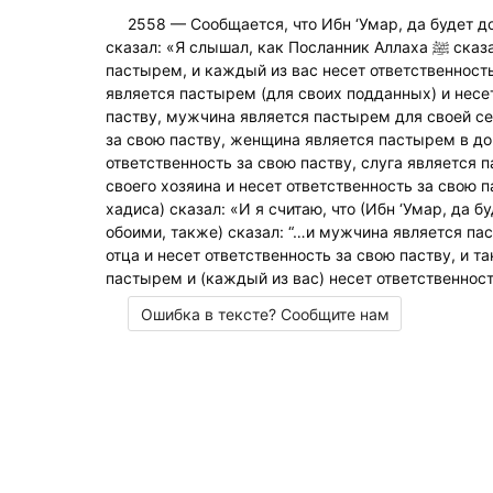
2558 — Сообщается, что Ибн ‘Умар, да будет д
сказал: «Я слышал, как Посланник Аллаха ﷺ сказал: “Каждый из вас является
пастырем, и каждый из вас несет ответственность
является пастырем (для своих подданных) и несе
паству, мужчина является пастырем для своей се
за свою паству, женщина является пастырем в до
ответственность за свою паству, слуга является
своего хозяина и несет ответственность за свою п
хадиса) сказал: «И я считаю, что (Ибн ‘Умар, да 
обоими, также) сказал: “…и мужчина является п
отца и несет ответственность за свою паству, и т
пастырем и (каждый из вас) несет ответственност
Ошибка в тексте? Сообщите нам