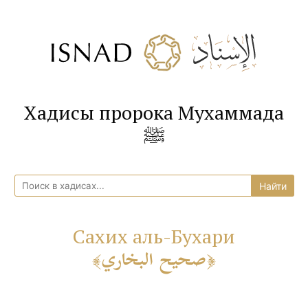
Хадисы пророка Мухаммада
ﷺ
Сахих аль-Бухари
صحيح البخاري