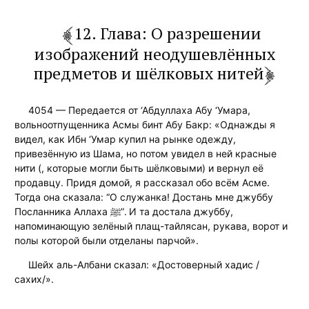
12. Глава: О разрешении
изображений неодушевлённых
предметов и шёлковых нитей
4054 — Передается от ‘Абдуллаха Абу ‘Умара,
вольноотпущенника Асмы бинт Абу Бакр: «Однажды я
видел, как Ибн ‘Умар купил на рынке одежду,
привезённую из Шама, но потом увидел в ней красные
нити (, которые могли быть шёлковыми) и вернул её
продавцу. Придя домой, я рассказал обо всём Асме.
Тогда она сказала: “О служанка! Достань мне джуббу
Посланника Аллаха ﷺ”. И та достала джуббу,
напоминающую зелёный плащ-тайлясан, рукава, ворот и
полы которой были отделаны парчой».
Шейх аль-Албани сказал: «Достоверный хадис /
сахих/».