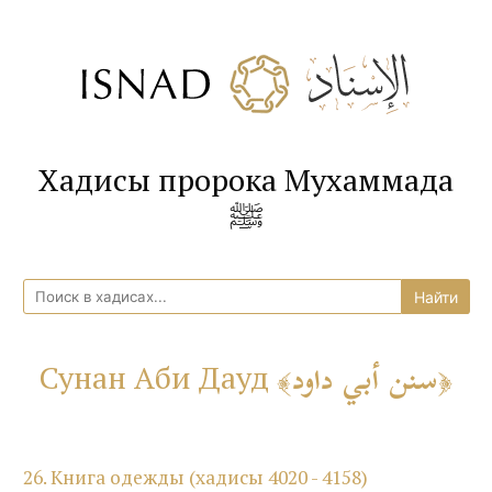
Хадисы пророка Мухаммада
ﷺ
سنن أبي داود
Сунан Аби Дауд
26. Книга одежды (хадисы 4020 - 4158)