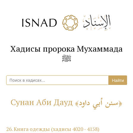
Хадисы пророка Мухаммада
ﷺ
سنن أبي داود
Сунан Аби Дауд
26. Книга одежды (хадисы 4020 - 4158)