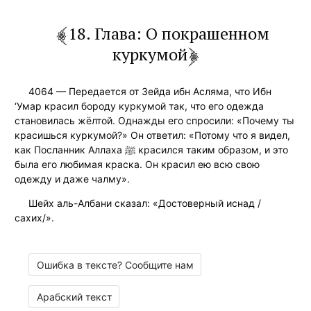
18. Глава: О покрашенном
куркумой
4064 — Передается от Зейда ибн Асляма, что Ибн
‘Умар красил бороду куркумой так, что его одежда
становилась жёлтой. Однажды его спросили: «Почему ты
красишься куркумой?» Он ответил: «Потому что я видел,
как Посланник Аллаха ﷺ красился таким образом, и это
была его любимая краска. Он красил ею всю свою
одежду и даже чалму».
Шейх аль-Албани сказал: «Достоверный иснад /
сахих/».
Ошибка в тексте? Сообщите нам
Арабский текст