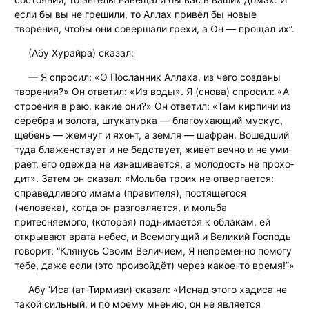
если бы вы не грешили, то Аллах привёл бы новые
творения, чтобы они совершали грехи, а Он — прощал их”.
(Абу Хурайра) сказал:
— Я спросил: «О Посланник Аллаха, из чего созданы
творения?» Он ответил: «Из воды». Я (снова) спросил: «А
строения в раю, какие они?» Он ответил: «Там кир­пи­чи из
се­реб­ра и зо­ло­та, штукатурка — бла­го­ухаю­щий мус­кус,
ще­бень — жем­чуг и яхонт, а зем­ля — шаф­ран. Во­шед­ший
ту­да бла­жен­ст­ву­ет и не бед­ст­ву­ет, жи­вёт веч­но и не уми­
ра­ет, его оде­ж­да не из­на­ши­ва­ет­ся, а мо­ло­дость не про­хо­
дит». Затем он сказал: «Мольба троих не отвергается:
справедливого имама (правителя), постящегося
(человека), когда он разговляется, и мольба
притесняемого, (которая) поднимается к облакам, ей
открывают врата небес, и Всемогущий и Великий Господь
говорит: “Клянусь Своим Величием, Я непременно помогу
тебе, даже если (это произойдёт) через какое-то время!”»
Абу ‘Иса (ат-Тирмизи) сказал: «Иснад этого хадиса не
такой сильный, и по моему мнению, он не является