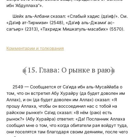
ибн ‘Абдуллаха”».
Шейх аль-Албани сказал: «Слабый хадис /да‘иф/». См.
«Да‘иф ат-Тирмизи» (2548), «Да‘иф аль-Джами‘ ас-
сагъир» (2313), «Тахридж Мишкатуль-масабих» (5570).
Комментарии и толкования
15. Глава: О рынке в раю
2549 — Сообщается от Са‘ида ибн аль-Мусаййаба о
том, что он встретил Абу Хурайру (да будет доволен им
Аллах), и он (да будет доволен им Аллах) сказал: «Я
прошу Аллаха, чтобы он воссоединил нас с тобой на
райском рынке!» Са‘ид сказал: «В нём (раю) есть
рынок?» (Абу Хурайра) ответил: «Да! Посланник Аллаха
сообщил мне о том, что когда обитатели рая войдут туда,
они поселятся там благодаря своим деяниям, после чего