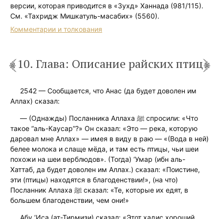
версии, которая приводится в «Зухд» Ханнада (981/115).
См. «Тахридж Мишкатуль-масабих» (5560).
Комментарии и толкования
10. Глава: Описание райских птиц
2542 — Сообщается, что Анас (да будет доволен им
Аллах) сказал:
— (Однажды) Посланника Аллаха ﷺ спросили: «Что
такое “аль-Каусар”?» Он сказал: «Это — река, которую
даровал мне Аллах» — имея в виду в раю — «(Вода в ней)
белее молока и слаще мёда, и там есть птицы, чьи шеи
похожи на шеи верблюдов». (Тогда) ‘Умар (ибн аль-
Хаттаб, да будет доволен им Аллах.) сказал: «Поистине,
эти (птицы) находятся в благоденствии!», (на что)
Посланник Аллаха ﷺ сказал: «Те, которые их едят, в
большем благоденствии, чем они!»
Абу ‘Иса (ат-Тирмизи) сказал: «Этот хадис хороший