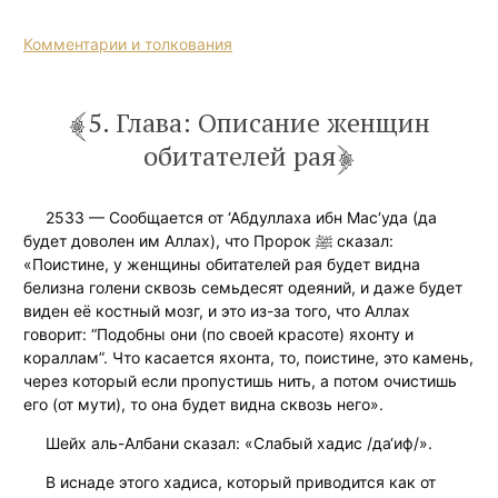
Комментарии и толкования
5. Глава: Описание женщин
обитателей рая
2533 — Сообщается от ‘Абдуллаха ибн Мас‘уда (да
будет доволен им Аллах), что Пророк ﷺ сказал:
«Поистине, у женщины обитателей рая будет видна
белизна голени сквозь семьдесят одеяний, и даже будет
виден её костный мозг, и это из-за того, что Аллах
говорит: “Подобны они (по своей красоте) яхонту и
кораллам”. Что касается яхонта, то, поистине, это камень,
через который если пропустишь нить, а потом очистишь
его (от мути), то она будет видна сквозь него».
Шейх аль-Албани сказал: «Слабый хадис /да‘иф/».
В иснаде этого хадиса, который приводится как от