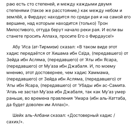
раю есть сто степеней, и между каждыми двумя
степенями (такое же расстояние,) как между небом и
землёй, а Фирдаус находится по среди рая и на самой его
вершине, над которым находится (только) Трон
Милостивого, оттуда берут начало реки рая. И если вы
станете просить Аллаха, просите Его о Фирдаусе!»
Абу ‘Иса (ат-Тирмизи) сказал: «В таком виде этот
хадис передаётся от Хишама ибн Са‘да, (передавшего) от
Зейда ибн Асляма, (передавшего) от ‘Аты ибн Ясара,
(передавшего) от Му‘аза ибн Джабаля. И, по моему
мнению, этот достовернее, чем хадис Хаммама,
(передавшего) от Зейда ибн Асляма, (передавшего) от
‘Аты ибн Ясара, (передавшего) от ‘Убады ибн ас-Самита.
‘Атаъ не застал Му‘аза ибн Джабаля, так как Му‘аз умер
раньше, во времена правления ‘Умара (ибн аль-Хаттаба,
да будет доволен им Аллах)».
Шейх аль-Албани сказал: «Достоверный хадис /
сахих/».