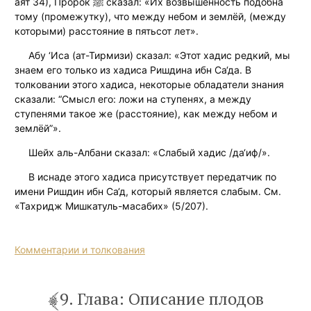
аят 34), Пророк ﷺ сказал: «Их возвышенность подобна
тому (промежутку), что между небом и землёй, (между
которыми) расстояние в пятьсот лет».
Абу ‘Иса (ат-Тирмизи) сказал: «Этот хадис редкий, мы
знаем его только из хадиса Ришдина ибн Са‘да. В
толковании этого хадиса, некоторые обладатели знания
сказали: “Смысл его: ложи на ступенях, а между
ступенями такое же (расстояние), как между небом и
землёй”».
Шейх аль-Албани сказал: «Слабый хадис /да‘иф/».
В иснаде этого хадиса присутствует передатчик по
имени Ришдин ибн Са‘д, который является слабым. См.
«Тахридж Мишкатуль-масабих» (5/207).
Комментарии и толкования
9. Глава: Описание плодов