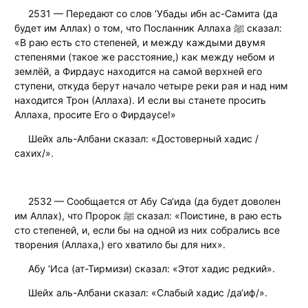
2531 — Передают со слов ‘Убады ибн ас-Самита (да
будет им Аллах) о том, что Посланник Аллаха ﷺ сказал:
«В раю есть сто степеней, и между каждыми двумя
степенями (такое же расстояние,) как между небом и
землёй, а Фирдаус находится на самой верхней его
ступени, откуда берут начало четыре реки рая и над ним
находится Трон (Аллаха). И если вы станете просить
Аллаха, просите Его о Фирдаусе!»
Шейх аль-Албани сказал: «Достоверный хадис /
сахих/».
2532 — Сообщается от Абу Са‘ида (да будет доволен
им Аллах), что Пророк ﷺ сказал: «Поистине, в раю есть
сто степеней, и, если бы на одной из них собрались все
творения (Аллаха,) его хватило бы для них».
Абу ‘Иса (ат-Тирмизи) сказал: «Этот хадис редкий».
Шейх аль-Албани сказал: «Слабый хадис /да‘иф/».