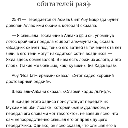
обитателей рая
2541 — Передаётся от Асмаъ бинт Абу Бакр (да будет
доволен Аллах ими обоими, которая) сказала:
— Я слышала Посланника Аллаха ﷺ и он, упомянув
лотос крайнего предела /сидрат аль-мунтаха/, сказал:
«Всадник скачет под тенью его ветвей (в течение) ста лет
(или: в его тени могут находиться сотня всадников —
Яхйа здесь сомневался). В нём есть ложи из золота, а его
плоды (такие же большие, как) кувшины (из Хаджара)».
Абу ‘Иса (ат-Тирмизи) сказал: «Этот хадис хороший
достоверный редкий».
Шейх аль-Албани сказал: «Слабый хадис /да‘иф/».
В иснаде этого хадиса присутствует передатчик
Мухаммад ибн Исхакъ, который был мудаллисом, и
передал его словами «от такого-то», не заявив ясно, что
сам непосредственно слышал его от предыдущего
передатчика. Однако, он ясно сказал, что слышал его в