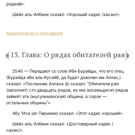
редкий».
Шейх аль-Албани сказал: «Хороший хадис /хасан/».
Комментарии и толкования
13. Глава: О рядах обитателей рая
2546 — Передают со слов Ибн Бурайды, что его отец
(Бурайда ибн аль-Хусайб, да будет доволен им Аллах,)
сказал: «Посланник Аллаха ﷺ сказал: “Обитатели рая
(заполнят) сто двадцать рядов, из них восемьдесят рядов
займёт эта (мусульманская) община, а сорок —
остальные общины”».
Абу ‘Иса (ат-Тирмизи) сказал: «Этот хадис хороший».
Шейх аль-Албани сказал: «Достоверный хадис /
сахих/».