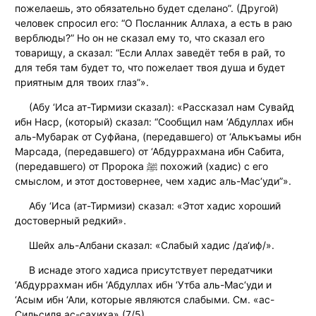
пожелаешь, это обязательно будет сделано”. (Другой)
человек спросил его: “О Посланник Аллаха, а есть в раю
верблюды?” Но он не сказал ему то, что сказал его
товарищу, а сказал: “Если Аллах заведёт тебя в рай, то
для тебя там будет то, что пожелает твоя душа и будет
приятным для твоих глаз”».
(Абу ‘Иса ат-Тирмизи сказал): «Рассказал нам Сувайд
ибн Наср, (который) сказал: “Сообщил нам ‘Абдуллах ибн
аль-Мубарак от Суфйана, (передавшего) от ‘Алькъамы ибн
Марсада, (передавшего) от ‘Абдуррахмана ибн Сабита,
(передавшего) от Пророка ﷺ похожий (хадис) с его
смыслом, и этот достовернее, чем хадис аль-Мас‘уди”».
Абу ‘Иса (ат-Тирмизи) сказал: «Этот хадис хороший
достоверный редкий».
Шейх аль-Албани сказал: «Слабый хадис /да‘иф/».
В иснаде этого хадиса присутствует передатчики
‘Абдуррахман ибн ‘Абдуллах ибн ‘Утба аль-Мас‘уди и
‘Асым ибн ‘Али, которые являются слабыми. См. «ас-
Сильсиля ас-сахиха» (7/5).