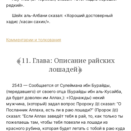
редкий».
Шейх аль-Албани сказал: «Хороший достоверный
хадис /хасан сахих/».
Комментарии и толкования
11. Глава: Описание райских
лошадей
2543 — Сообщается от Сулеймана ибн Бурайды,
(передавшего) от своего отца (Бурайды ибн аль-Хусайба,
да будет доволен им Аллах,): «(Однажды) некий
мужчина, (который) задал вопрос Пророку ﷺ сказал: “О
Посланник Аллаха, есть ли в раю лошади?” (Пророк ﷺ)
сказал: “Если Аллах заведёт тебя в рай, то, как только ты
пожелаешь там, чтобы тебя повезли на лошади из
красного рубина, которая будет летать с тобой в раю куда