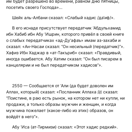
им будет разрешено во времени, равном дню пятницы,
посетить своего Господа»...
Шейх аль-Албани сказал: «Слабый хадис /да‘иф/».
В его иснаде присутствует передатчик ‘Абдульхамид
ибн Хабиб ибн Абу ‘Ишрин, которого привёл в своей книге
о слабых передатчиках «ад-Ду‘афаъ» имам аз-захаби и
сказал: «Ан-Насаи сказал: “Он несильный (передатчик)”».
Хафиз Ибн Хаджар в «ат-Такъриб» сказал: «Правдивый,
иногда ошибается. Абу Хатим сказал: “Он был писарем в
канцелярии и не был передатчиком хадисов”».
2550 — Сообщается от ‘Али (да будет доволен им
Аллах, который) сказал: «Посланник Аллаха ﷺ сказал:
“Поистине, в раю есть рынок, на котором нет ни купли, ни
продажи, а только образы мужчин и женщин, и когда
мужчина пожелает (какое-либо из этих) образов, он
войдёт в него”».
Абу ‘Иса (ат-Тирмизи) сказал: «Этот хадис редкий».