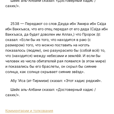
Шейх аль-Албани сказал: «Достоверный хадис /
сахих/».
2538 — Передают со слов Дауда ибн ‘Амира ибн Са‘да
ибн Ваккъаса, что его отец передал от его деда (Са‘да ибн
Ваккъаса, да будет доволен им Аллах,) что Пророк ﷺ
сказал: «Если бы из того, что находится в раю (с
размером) того, что можно поставить на ноготь
показалось (людям), оно разукрасило бы (собой всё) то,
что (находится) между небесами и землёй. И если бы
человек из числа обитателей рая появился (в этом мире)
и показались бы его браслеты, он скрыл бы сияние
солнца, как солнце скрывает сияние звёзд».
Абу ‘Иса (ат-Тирмизи) сказал: «Этот хадис редкий».
Шейх аль-Албани сказал: «Достоверный хадис /
сахих/».
Комментарии и толкования