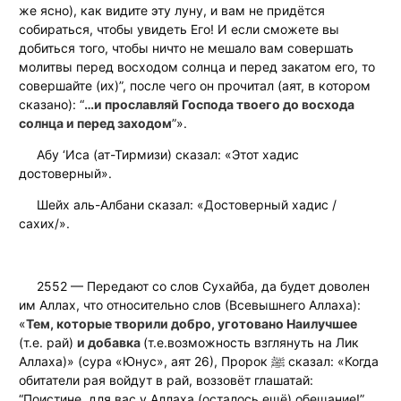
же ясно), как видите эту луну, и вам не придётся
собираться, чтобы увидеть Его! И если сможете вы
добиться того, чтобы ничто не мешало вам совершать
молитвы перед восходом солнца и перед закатом его, то
совершайте (их)”, после чего он прочитал (аят, в котором
сказано): “
…и прославляй Господа твоего до восхода
солнца и перед заходом
”».
Абу ‘Иса (ат-Тирмизи) сказал: «Этот хадис
достоверный».
Шейх аль-Албани сказал: «Достоверный хадис /
сахих/».
2552 — Передают со слов Сухайба, да будет доволен
им Аллах, что относительно слов (Всевышнего Аллаха):
«
Тем, которые творили добро, уготовано Наилучшее
(т.е. рай)
и добавка
(т.е.возможность взглянуть на Лик
Аллаха)» (сура «Юнус», аят 26), Пророк ﷺ сказал: «Когда
обитатели рая войдут в рай, воззовёт глашатай:
“Поистине, для вас у Аллаха (осталось ещё) обещание!”