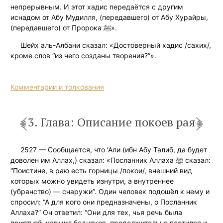
непрерывным. И этот хадис передаётся с другим
иснадом от Абу Мудилля, (передавшего) от Абу Хурайры,
(передавшего) от Пророка ﷺ».
Шейх аль-Албани сказал: «Достоверный хадис /сахих/,
кроме слов “из чего созданы творения?”».
Комментарии и толкования
3. Глава: Описание покоев рая
2527 — Сообщается, что ‘Али (ибн Абу Талиб, да будет
доволен им Аллах,) сказал: «Посланник Аллаха ﷺ сказал:
“Поистине, в раю есть горницы /покои/, внешний вид
которых можно увидеть изнутри, а внутреннее
(убранство) — снаружи”. Один человек подошёл к нему и
спросил: “А для кого они предназначены, о Посланник
Аллаха?” Он ответил: “Они для тех, чья речь была
приятной, кормил бедняков, продолжительно постился и