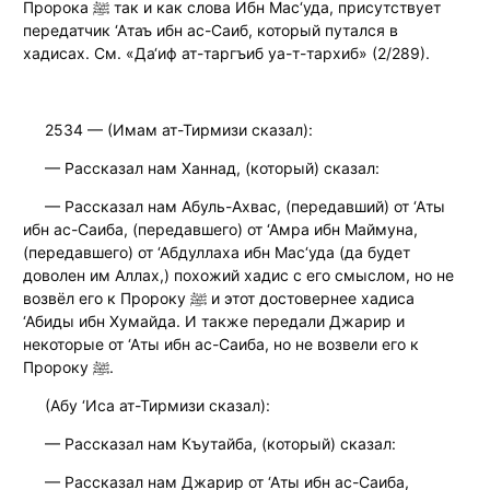
Пророка ﷺ так и как слова Ибн Мас‘уда, присутствует
передатчик ‘Атаъ ибн ас-Саиб, который путался в
хадисах. См. «Да‘иф ат-таргъиб уа-т-тархиб» (2/289).
2534 — (Имам ат-Тирмизи сказал):
— Рассказал нам Ханнад, (который) сказал:
— Рассказал нам Абуль-Ахвас, (передавший) от ‘Аты
ибн ас-Саиба, (передавшего) от ‘Амра ибн Маймуна,
(передавшего) от ‘Абдуллаха ибн Мас‘уда (да будет
доволен им Аллах,) похожий хадис с его смыслом, но не
возвёл его к Пророку ﷺ и этот достовернее хадиса
‘Абиды ибн Хумайда. И также передали Джарир и
некоторые от ‘Аты ибн ас-Саиба, но не возвели его к
Пророку ﷺ.
(Абу ‘Иса ат-Тирмизи сказал):
— Рассказал нам Къутайба, (который) сказал:
— Рассказал нам Джарир от ‘Аты ибн ас-Саиба,