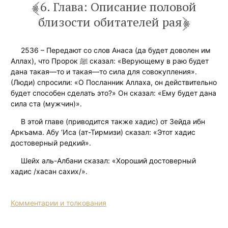
6. Глава: Описание половой
близости обитателей рая
2536 – Передают со слов Анаса (да будет доволен им
Аллах), что Пророк ﷺ сказал: «Верующему в раю будет
дана такая—то и такая—то сила для совокупления».
(Люди) спросили: «O Посланник Аллаха, он действительно
будет способен сделать это?» Он сказал: «Ему будет дана
сила ста (мужчин)».
В этой главе (приводится также хадис) от Зейда ибн
Аркъама. Абу ‘Иса (ат-Тирмизи) сказал: «Этот хадис
достоверный редкий».
Шейх аль-Албани сказал: «Хороший достоверный
хадис /хасан сахих/».
Комментарии и толкования