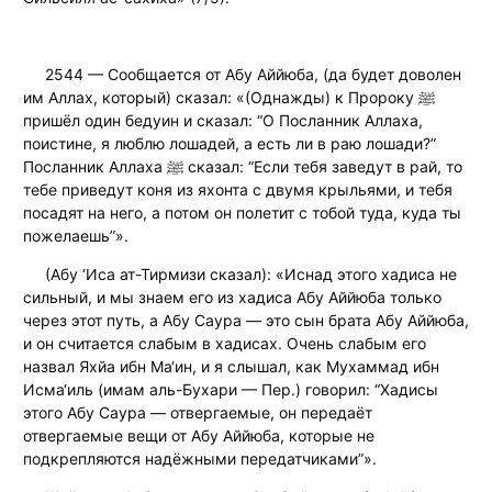
2544 — Сообщается от Абу Аййюба, (да будет доволен
им Аллах, который) сказал: «(Однажды) к Пророку ﷺ
пришёл один бедуин и сказал: “О Посланник Аллаха,
поистине, я люблю лошадей, а есть ли в раю лошади?”
Посланник Аллаха ﷺ сказал: “Если тебя заведут в рай, то
тебе приведут коня из яхонта с двумя крыльями, и тебя
посадят на него, а потом он полетит с тобой туда, куда ты
пожелаешь”».
(Абу ‘Иса ат-Тирмизи сказал): «Иснад этого хадиса не
сильный, и мы знаем его из хадиса Абу Аййюба только
через этот путь, а Абу Саура — это сын брата Абу Аййюба,
и он считается слабым в хадисах. Очень слабым его
назвал Яхйа ибн Ма‘ин, и я слышал, как Мухаммад ибн
Исма‘иль (имам аль-Бухари — Пер.) говорил: “Хадисы
этого Абу Саура — отвергаемые, он передаёт
отвергаемые вещи от Абу Аййюба, которые не
подкрепляются надёжными передатчиками”».