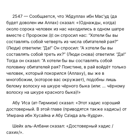
2547 — Сообщается, что ‘Абдуллах ибн Мас‘уд (да
будет доволен им Аллах) сказал: «(Однажды, когда)
около сорока человек из нас находились в одном шатре
вместе с Пророком ﷺ он спросил нас: “Хотели бы вы
составлять собой четверть из числа обитателей рая?”
(Люди) ответили: “Да!” Он спросил: “А хотели бы вы
составлять собой треть их?” (Люди снова) ответили: “Да!”
Тогда он сказал: “А хотели бы вы составлять собой
половину обитателей рая? Поистине, в рай войдёт только
человек, который покорился (Аллаху), вы же в
многобожии, (которое вас окружает), подобны лишь
белому волоску на шкуре чёрного быка (или: … чёрному
волоску на шкуре красного быка)!»
Абу ‘Иса (ат-Тирмизи) сказал: «Этот хадис хороший
достоверный. В этой главе (приводятся также хадисы) от
‘Имрана ибн Хусайна и Абу Са‘ида аль-Худри».
Шейх аль-Албани сказал: «Достоверный хадис /
сахих/».