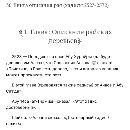
36. Книга описания рая (хадисы 2523-2572)
1. Глава: Описание райских
деревьев
2523 — Передают со слов Абу Хурайры (да будет
доволен им Аллах), что Посланник Аллаха ﷺ сказал:
«Поистине, в Раю есть дерево, в тени которого всадник
может проскакать сто лет».
В этой главе (приводятся также хадисы) от Анаса и Абу
Са‘ида».
Абу ‘Иса (ат-Тирмизи) сказал: «Этот хадис
достоверный».
Шейх аль-Албани сказал: «Достоверный хадис /
сахих/».