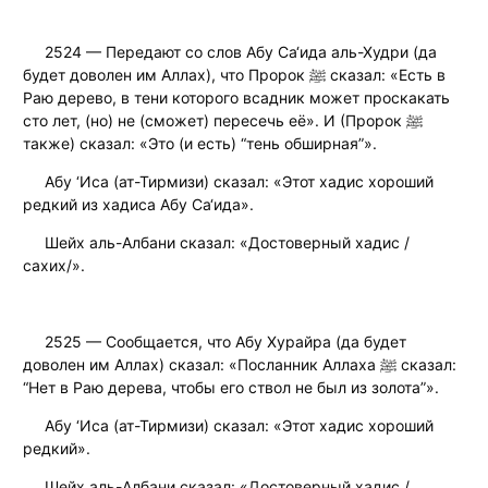
2524 — Передают со слов Абу Са‘ида аль-Худри (да
будет доволен им Аллах), что Пророк ﷺ сказал: «Есть в
Раю дерево, в тени которого всадник может проскакать
сто лет, (но) не (сможет) пересечь её». И (Пророк ﷺ
также) сказал: «Это (и есть) “тень обширная”».
Абу ‘Иса (ат-Тирмизи) сказал: «Этот хадис хороший
редкий из хадиса Абу Са‘ида».
Шейх аль-Албани сказал: «Достоверный хадис /
сахих/».
2525 — Сообщается, что Абу Хурайра (да будет
доволен им Аллах) сказал: «Посланник Аллаха ﷺ сказал:
“Нет в Раю дерева, чтобы его ствол не был из золота”».
Абу ‘Иса (ат-Тирмизи) сказал: «Этот хадис хороший
редкий».
Шейх аль-Албани сказал: «Достоверный хадис /