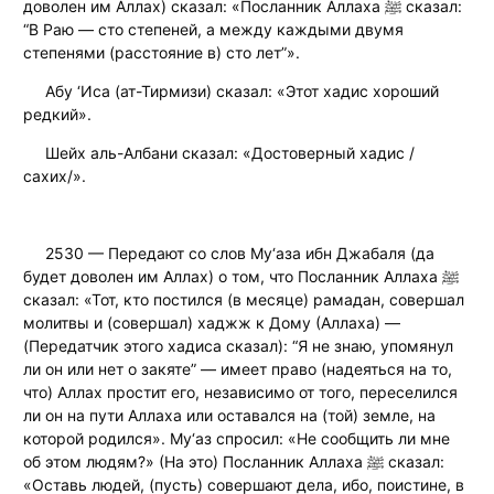
доволен им Аллах) сказал: «Посланник Аллаха ﷺ сказал:
“В Раю — сто степеней, а между каждыми двумя
степенями (расстояние в) сто лет”».
Абу ‘Иса (ат-Тирмизи) сказал: «Этот хадис хороший
редкий».
Шейх аль-Албани сказал: «Достоверный хадис /
сахих/».
2530 — Передают со слов Му‘аза ибн Джабаля (да
будет доволен им Аллах) о том, что Посланник Аллаха ﷺ
сказал: «Тот, кто постился (в месяце) рамадан, совершал
молитвы и (совершал) хаджж к Дому (Аллаха) —
(Передатчик этого хадиса сказал): “Я не знаю, упомянул
ли он или нет о закяте” — имеет право (надеяться на то,
что) Аллах простит его, независимо от того, переселился
ли он на пути Аллаха или оставался на (той) земле, на
которой родился». Му‘аз спросил: «Не сообщить ли мне
об этом людям?» (На это) Посланник Аллаха ﷺ сказал:
«Оставь людей, (пусть) совершают дела, ибо, поистине, в