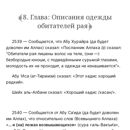
8. Глава: Описания одежды
обитателей рая
2539 — Сообщается, что Абу Хурайра (да будет
доволен им Аллах) сказал: «Посланник Аллаха ﷺ сказал:
“Обитатели рая лишены волос на теле, (они —)
безбородые юноши, с подведёнными сурьмой глазами,
молодость их не проходит, а одежда не изнашивается”».
Абу ‘Иса (ат-Тирмизи) сказал: «Этот хадис хороший
редкий».
Шейх аль-Албани сказал: «Хороший хадис /хасан/».
2540 — Сообщается от Абу Са‘ида (да будет доволен
им Аллах), что относительно слов (Всевышнего Аллаха):
«
… и (на) ложах возвышающихся
» (сура «аль-Вакъи‘а»,