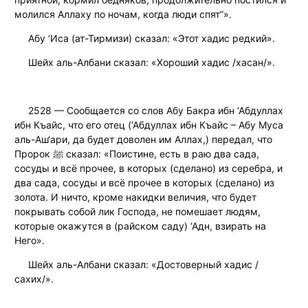
молился Аллаху по ночам, когда люди спят”».
Абу ‘Иса (ат-Тирмизи) сказал: «Этот хадис редкий».
Шейх аль-Албани сказал: «Хороший хадис /хасан/».
2528 — Сообщается со слов Абу Бакра ибн ‘Абдуллах
ибн Къайс, что его отец (‘Абдуллах ибн Къайс – Абу Муса
аль-Аш‘ари, да будет доволен им Аллах,) передал, что
Пророк ﷺ сказал: «Поистине, есть в раю два сада,
сосуды и всё прочее, в которых (сделано) из серебра, и
два сада, сосуды и всё прочее в которых (сделано) из
золота. И ничто, кроме накидки величия, что будет
покрывать собой лик Господа, не помешает людям,
которые окажутся в (райском саду) ‘Адн, взирать на
Него».
Шейх аль-Албани сказал: «Достоверный хадис /
сахих/».