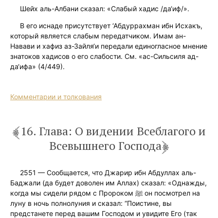
Шейх аль-Албани сказал: «Слабый хадис /да‘иф/».
В его иснаде присутствует ‘Абдуррахман ибн Исхакъ,
который является слабым передатчиком. Имам ан-
Навави и хафиз аз-Зайля‘и передали единогласное мнение
знатоков хадисов о его слабости. См. «ас-Сильсиля ад-
да‘ифа» (4/449).
Комментарии и толкования
16. Глава: О видении Всеблагого и
Всевышнего Господа
2551 — Сообщается, что Джарир ибн Абдуллах аль-
Баджали (да будет доволен им Аллах) сказал: «Однажды,
когда мы сидели рядом с Пророком ﷺ он посмотрел на
луну в ночь полнолуния и сказал: “Поистине, вы
предстанете перед вашим Господом и увидите Его (так