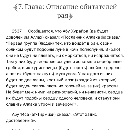
7. Глава: Описание обитателей
рая
2537 — Сообщается, что Абу Хурайра (да будет
доволен им Аллах) сказал: «Посланник Аллаха ﷺ сказал:
“Первая группа (людей) тех, кто войдёт в рай, своим
обликом будут подобны луне в ночь полнолуния. В (раю)
они не будут ни плевать, ни сморкаться, ни испражняться.
Там у них будут золотые сосуды и золотые и серебряные
гребни, в их курильницах (будет гореть) алойное дерево,
а пот их (будет пахнуть) мускусом. У каждого из них
будет по две жены, костный мозг (каждой из которых)
будет виден сквозь плоть их голеней из-за (их) красоты.
Не будет меж ними ни разногласий, ни ненависти, сердца
их будут подобны сердцу одного человека, и станут они
славить Аллаха утром и вечером”».
Абу ‘Иса (ат-Тирмизи) сказал: «Этот хадис
достоверный».