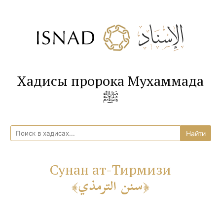
Хадисы пророка Мухаммада
ﷺ
Сунан ат-Тирмизи
سنن الترمذي