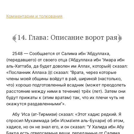
Комментарии и толкования
14. Глава: Описание ворот рая
2548 — Сообщается от Салима ибн ‘Абдуллаха,
(передавшего) от своего отца (‘Абдуллаха ибн ‘Умара ибн
аль-Хаттаба, да будет доволен им Аллах, который) сказал:
«Посланник Аллаха ﷺ сказал: “Врата, через которые
члены моей общины войдут в рай, шириной (настолько,
что) хорошо подготовленный всадник (может преодолеть
расстояние между ними в течение) трёх (лет). Затем они
будут прижаты к (этим вратам) так, что их плечи чуть не
окажутся раздавленными”».
Абу ‘Иса (ат-Тирмизи) сказал: «Этот хадис редкий. Я
спросил Мухаммада (ибн Исма‘иля аль-Бухари) об этом,
хадисе, но он не знал его, и он сказал: “У Халида ибн Абу
Бакра есть отвергаемые вещи, переданные от Салима