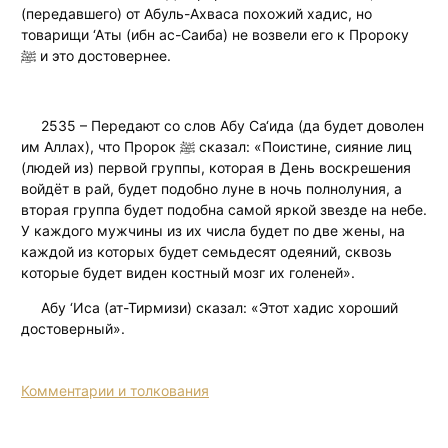
(передавшего) от Абуль-Ахваса похожий хадис, но
товарищи ‘Аты (ибн ас-Саиба) не возвели его к Пророку
ﷺ и это достовернее.
2535 – Передают со слов Абу Са‘ида (да будет доволен
им Аллах), что Пророк ﷺ сказал: «Поистине, сияние лиц
(людей из) первой группы, которая в День воскрешения
войдёт в рай, будет подобно луне в ночь полнолуния, а
вторая группа будет подобна самой яркой звезде на небе.
У каждого мужчины из их числа будет по две жены, на
каждой из которых будет семьдесят одеяний, сквозь
которые будет виден костный мозг их голеней».
Абу ‘Иса (ат-Тирмизи) сказал: «Этот хадис хороший
достоверный».
Комментарии и толкования