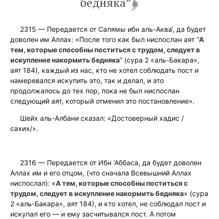
бедняка”
2315 — Передается от Салямы ибн аль-Аква‘, да будет
доволен им Аллах: «После того как был ниспослан аят “
А
тем, которые способны поститься с трудом, следует в
искупление накормить бедняка
” (сура 2 «аль-Бакара»,
аят 184), каждый из нас, кто не хотел соблюдать пост и
намеревался искупить это, так и делал, и это
продолжалось до тех пор, пока не был ниспослан
следующий аят, который отменил это постановление».
Шейх аль-Албани сказал: «Достоверный хадис /
сахих/».
2316 — Передается от Ибн ‘Аббаса, да будет доволен
Аллах им и его отцом, (что сначала Всевышний Аллах
ниспослал): «
А тем, которые способны поститься с
трудом, следует в искупление накормить бедняка
» (сура
2 «аль-Бакара», аят 184), и кто хотел, не соблюдал пост и
искупал его — и ему засчитывался пост. А потом