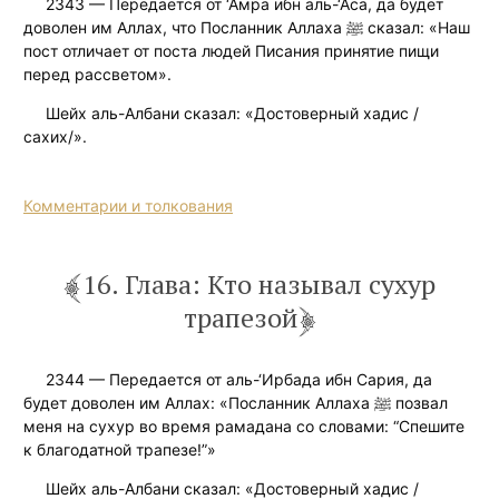
2343 — Передается от ‘Амра ибн аль-‘Аса, да будет
доволен им Аллах, что Посланник Аллаха ﷺ сказал: «Наш
пост отличает от поста людей Писания принятие пищи
перед рассветом».
Шейх аль-Албани сказал: «Достоверный хадис /
сахих/».
Комментарии и толкования
16. Глава: Кто называл сухур
трапезой
2344 — Передается от аль-‘Ирбада ибн Сария, да
будет доволен им Аллах: «Посланник Аллаха ﷺ позвал
меня на сухур во время рамадана со словами: “Спешите
к благодатной трапезе!”»
Шейх аль-Албани сказал: «Достоверный хадис /