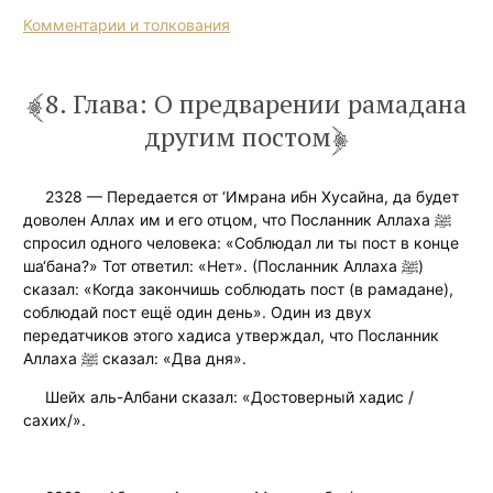
Комментарии и толкования
8. Глава: О предварении рамадана
другим постом
2328 — Передается от ‘Имрана ибн Хусайна, да будет
доволен Аллах им и его отцом, что Посланник Аллаха ﷺ
спросил одного человека: «Соблюдал ли ты пост в конце
ша‘бана?» Тот ответил: «Нет». (Посланник Аллаха ﷺ)
сказал: «Когда закончишь соблюдать пост (в рамадане),
соблюдай пост ещё один день». Один из двух
передатчиков этого хадиса утверждал, что Посланник
Аллаха ﷺ сказал: «Два дня».
Шейх аль-Албани сказал: «Достоверный хадис /
сахих/».