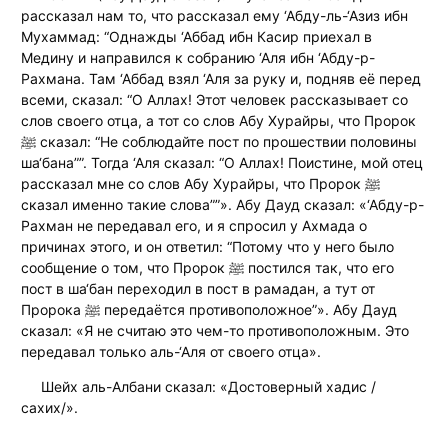
рассказал нам то, что рассказал ему ‘Абду-ль-‘Азиз ибн
Мухаммад: “Однажды ‘Аббад ибн Касир приехал в
Медину и направился к собранию ‘Аля ибн ‘Абду-р-
Рахмана. Там ‘Аббад взял ‘Аля за руку и, подняв её перед
всеми, сказал: “О Аллах! Этот человек рассказывает со
слов своего отца, а тот со слов Абу Хурайры, что Пророк
ﷺ сказал: “Не соблюдайте пост по прошествии половины
ша‘бана””. Тогда ‘Аля сказал: “О Аллах! Поистине, мой отец
рассказал мне со слов Абу Хурайры, что Пророк ﷺ
сказал именно такие слова””». Абу Дауд сказал: «‘Абду-р-
Рахман не передавал его, и я спросил у Ахмада о
причинах этого, и он ответил: “Потому что у него было
сообщение о том, что Пророк ﷺ постился так, что его
пост в ша‘бан переходил в пост в рамадан, а тут от
Пророка ﷺ передаётся противоположное”». Абу Дауд
сказал: «Я не считаю это чем-то противоположным. Это
передавал только аль-‘Аля от своего отца».
Шейх аль-Албани сказал: «Достоверный хадис /
сахих/».