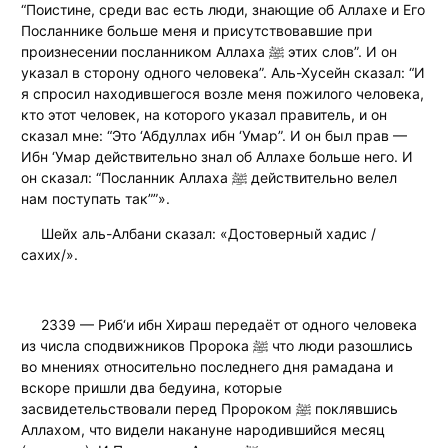
“Поистине, среди вас есть люди, знающие об Аллахе и Его
Посланнике больше меня и присутствовавшие при
произнесении посланником Аллаха ﷺ этих слов”. И он
указал в сторону одного человека”. Аль-Хусейн сказал: “И
я спросил находившегося возле меня пожилого человека,
кто этот человек, на которого указал правитель, и он
сказал мне: “Это ‘Абдуллах ибн ‘Умар”. И он был прав —
Ибн ‘Умар действительно знал об Аллахе больше него. И
он сказал: “Посланник Аллаха ﷺ действительно велел
нам поступать так””».
Шейх аль-Албани сказал: «Достоверный хадис /
сахих/».
2339 — Риб‘и ибн Хираш передаёт от одного человека
из числа сподвижников Пророка ﷺ что люди разошлись
во мнениях относительно последнего дня рамадана и
вскоре пришли два бедуина, которые
засвидетельствовали перед Пророком ﷺ поклявшись
Аллахом, что видели накануне народившийся месяц