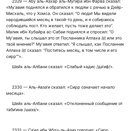
2329 — Абу аль-Азхар аль-Мугира ибн Фарва сказал:
«Му‘авия поднялся и обратился к людям с речью в Дейр-
Мисхаль, что у Хомса. Он сказал: “О люди! Мы видели
народившийся месяц в такой-то день, и я собираюсь
соблюдать пост. Кто желает, пусть тоже делает это”.
Малик ибн Хубайра ас-Сабаи поднялся и спросил: “О
Му‘авия, ты слышал это от Посланника Аллаха ﷺ или это
твоё мнение?” Му‘авия ответил: “Я слышал, как Посланник
Аллаха ﷺ сказал: “Поститесь месяц, в том числе и его
сирр””».
Шейх аль-Албани сказал: «Слабый хадис /да‘иф/».
2330 — Аль-Авза‘и сказал: «Сирр означает начало
месяца».
Шейх аль-Албани сказал: «Отклоненный сообщение от
таби‘ина /шазз/».
2331 — Са‘ид ибн ‘Абду-ль-Азиз говорил: «Сирр