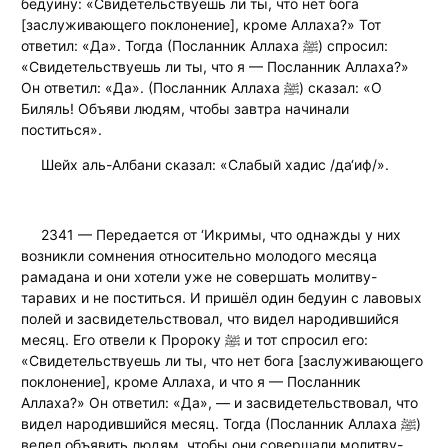
бедуину: «Свидетельствуешь ли ты, что нет бога
[заслуживающего поклонение], кроме Аллаха?» Тот
ответил: «Да». Тогда (Посланник Аллаха ﷺ) спросил:
«Свидетельствуешь ли ты, что я — Посланник Аллаха?»
Он ответил: «Да». (Посланник Аллаха ﷺ) сказал: «О
Биляль! Объяви людям, чтобы завтра начинали
поститься».
Шейх аль-Албани сказал: «Слабый хадис /да‘иф/».
2341 — Передается от ‘Икримы, что однажды у них
возникли сомнения относительно молодого месяца
рамадана и они хотели уже не совершать молитву-
таравих и не поститься. И пришёл один бедуин с лавовых
полей и засвидетельствовал, что видел народившийся
месяц. Его отвели к Пророку ﷺ и тот спросил его:
«Свидетельствуешь ли ты, что нет бога [заслуживающего
поклонение], кроме Аллаха, и что я — Посланник
Аллаха?» Он ответил: «Да», — и засвидетельствовал, что
видел народившийся месяц. Тогда (Посланник Аллаха ﷺ)
велел объявить людям, чтобы они совершали молитву-