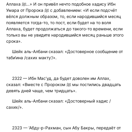
Аллаха ﷺ…» И он привёл нечто подобное хадису Ибн
Умара от Пророка ﷺ с добавлением: «И если подсчёт
вёлся должным образом, то, если народившийся месяц
появляется тогда-то, то пост, если будет на то воля
Аллаха, будет продолжаться до такого-то времени, если
только вы не увидите народившийся месяц раньше этого
срока».
Шейх аль-Албани сказал: «Достоверное сообщение от
таби‘ина /сахих макту‘/».
2322 — Ибн Мас‘уд, да будет доволен им Аллах,
сказал: «Вместе с Пророком ﷺ мы постились двадцать
девять дней чаще, чем тридцать».
Шейх аль-Албани сказал: «Достоверный хадис /
сахих/».
2323 — ‘Абду-р-Рахман, сын Абу Бакры, передаёт от