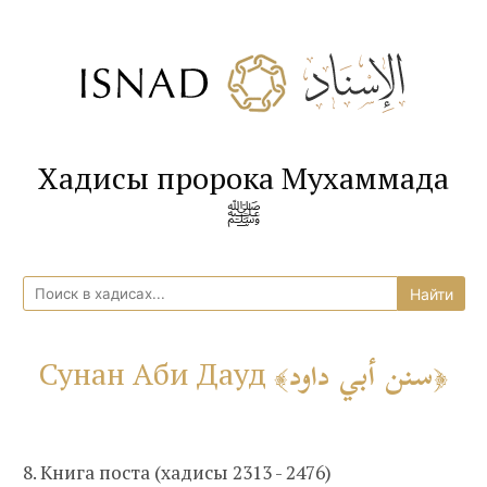
Хадисы пророка Мухаммада
ﷺ
سنن أبي داود
Сунан Аби Дауд
8. Книга поста (хадисы 2313 - 2476)