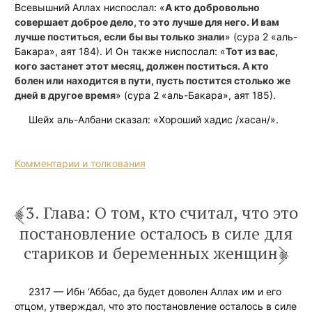
Всевышний Аллах ниспослал: «
А кто добровольно
совершает доброе дело, то это лучше для него. И вам
лучше поститься, если бы вы только знали
» (сура 2 «аль-
Бакара», аят 184). И Он также ниспослал: «
Тот из вас,
кого застанет этот месяц, должен поститься. А кто
болен или находится в пути, пусть постится столько же
дней в другое время
» (сура 2 «аль-Бакара», аят 185).
Шейх аль-Албани сказал: «Хороший хадис /хасан/».
Комментарии и толкования
3. Глава: О том, кто считал, что это
постановление осталось в силе для
стариков и беременных женщин
2317 — Ибн ‘Аббас, да будет доволен Аллах им и его
отцом, утверждал, что это постановление осталось в силе