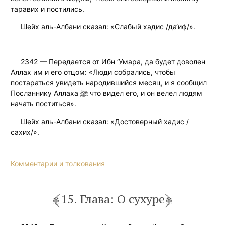
таравих и постились.
Шейх аль-Албани сказал: «Слабый хадис /да‘иф/».
2342 — Передается от Ибн ‘Умара, да будет доволен
Аллах им и его отцом: «Люди собрались, чтобы
постараться увидеть народившийся месяц, и я сообщил
Посланнику Аллаха ﷺ что видел его, и он велел людям
начать поститься».
Шейх аль-Албани сказал: «Достоверный хадис /
сахих/».
Комментарии и толкования
15. Глава: О сухуре