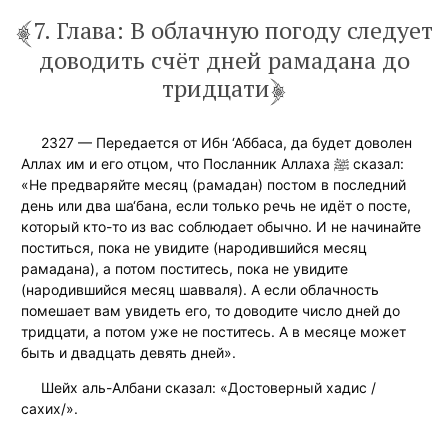
7. Глава: В облачную погоду следует
доводить счёт дней рамадана до
тридцати
2327 — Передается от Ибн ‘Аббаса, да будет доволен
Аллах им и его отцом, что Посланник Аллаха ﷺ сказал:
«Не предваряйте месяц (рамадан) постом в последний
день или два ша‘бана, если только речь не идёт о посте,
который кто-то из вас соблюдает обычно. И не начинайте
поститься, пока не увидите (народившийся месяц
рамадана), а потом поститесь, пока не увидите
(народившийся месяц шавваля). А если облачность
помешает вам увидеть его, то доводите число дней до
тридцати, а потом уже не поститесь. А в месяце может
быть и двадцать девять дней».
Шейх аль-Албани сказал: «Достоверный хадис /
сахих/».