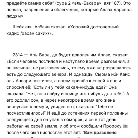
предаёте самих себя
” (сура 2 «аль-Бакара», аят 187). Это
польза, разрешение и облегчение, которые Аллах даровал
людям».
Шейх аль-Албани сказал: «Хороший достоверный
хадис /хасан сахих/».
2314 — Аль-Бара, да будет доволен им Аллах, сказал:
«Если человек постился и наступало время разговения, а
он засыпал, не разговевшись, то ему уже не разрешалось
есть до следующего вечера. И однажды Сырма ибн Кайс
аль-Ансари постился, а потом пришёл к своей жене и
спросил её: “Есть ли у тебя какая-нибудь еда?” Она
сказала: “Нет, но я пойду и поищу что-нибудь для тебя”. А
его одолел сон, а через некоторое время его жена
вернулась к нему и, увидев его, сказала: “Тебе не
посчастливилось!” И ещё до истечения первой половины
следующего дня он упал в обморок, а он в тот день
работал на своей земле, и об этом сообщили Пророку ﷺ
после чего был ниспослан этот аят: “
Вам дозволено