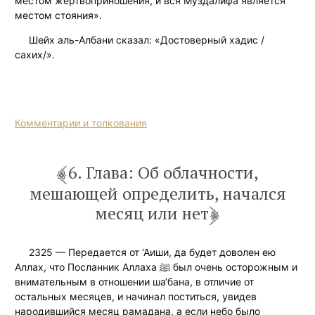
местом жертвоприношения, и вся Муздалифа является
местом стояния».
Шейх аль-Албани сказал: «Достоверный хадис /
сахих/».
Комментарии и толкования
6. Глава: Об облачности,
мешающей определить, начался
месяц или нет
2325 — Передается от ‘Аиши, да будет доволен ею
Аллах, что Посланник Аллаха ﷺ был очень осторожным и
внимательным в отношении ша‘бана, в отличие от
остальных месяцев, и начинал поститься, увидев
народившийся месяц рамадана, а если небо было