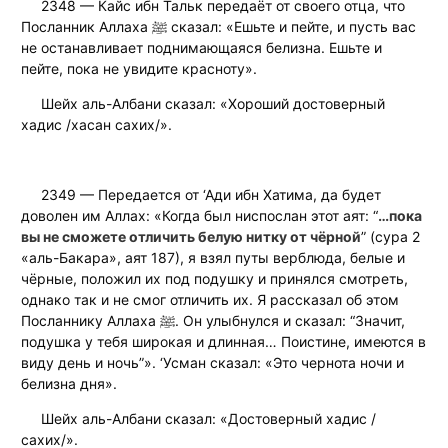
2348 — Кайс ибн Тальк передаёт от своего отца, что
Посланник Аллаха ﷺ сказал: «Ешьте и пейте, и пусть вас
не останавливает поднимающаяся белизна. Ешьте и
пейте, пока не увидите красноту».
Шейх аль-Албани сказал: «Хороший достоверный
хадис /хасан сахих/».
2349 — Передается от ‘Ади ибн Хатима, да будет
доволен им Аллах: «Когда был ниспослан этот аят: “
…пока
вы не сможете отличить белую нитку от чёрной
” (сура 2
«аль-Бакара», аят 187), я взял путы верблюда, белые и
чёрные, положил их под подушку и принялся смотреть,
однако так и не смог отличить их. Я рассказал об этом
Посланнику Аллаха ﷺ. Он улыбнулся и сказал: “Значит,
подушка у тебя широкая и длинная… Поистине, имеются в
виду день и ночь”». ‘Усман сказал: «Это чернота ночи и
белизна дня».
Шейх аль-Албани сказал: «Достоверный хадис /
сахих/».