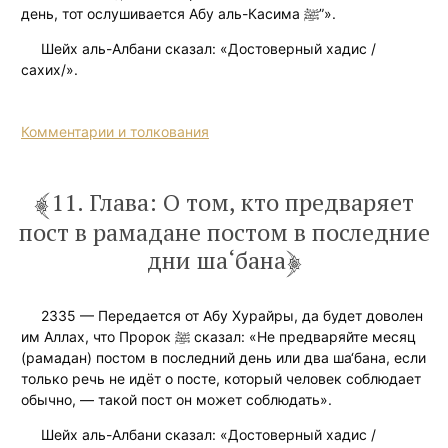
день, тот ослушивается Абу аль-Касима ﷺ”».
Шейх аль-Албани сказал: «Достоверный хадис /
сахих/».
Комментарии и толкования
11. Глава: О том, кто предваряет
пост в рамадане постом в последние
дни ша‘бана
2335 — Передается от Абу Хурайры, да будет доволен
им Аллах, что Пророк ﷺ сказал: «Не предваряйте месяц
(рамадан) постом в последний день или два ша‘бана, если
только речь не идёт о посте, который человек соблюдает
обычно, — такой пост он может соблюдать».
Шейх аль-Албани сказал: «Достоверный хадис /