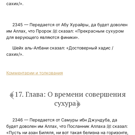
сахих/».
2345 — Передается от Абу Хурайры, да будет доволен
им Аллах, что Пророк ﷺ сказал: «Прекрасным сухуром
для верующего являются финики».
Шейх аль-Албани сказал: «Достоверный хадис /
сахих/».
Комментарии и толкования
17. Глава: О времени совершения
сухура
2346 — Передается от Самуры ибн Джундуба, да
будет доволен им Аллах, что Посланник Аллаха ﷺ сказал:
«Пусть ни азан Биляля, ни вот такая белизна на горизонте,