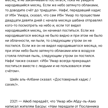
народившийся месяц. Если же небо затянуто облаками,
то доводите счёт до тридцати». Нафи‘, передавший хадис
от Ибн ‘Умара, сказал, что сам Ибн ‘Умар по прошествии
двадцати девяти дней с начала месяца шабана отправлял
кого-то посмотреть на небо и, если тот видел
народившийся месяц, он начинал поститься. Если же
народившегося месяца не было видно и при этом не было
ни облачности, ни пыли, то следующим утром он не
постился. Если же он не видел народившегося месяца, но
при этом небо было затянуто облаками или в воздухе
стояла плотная пыль, следующим утром он постился.
Нафи‘ также сказал: «Ибн ‘Умар всегда прекращал
поститься вместе с людьми и не пользовался этим
счётом».
Шейх аль-Албани сказал: «Достоверный хадис /
сахих/».
2321 — Айюб передаёт, что ‘Умар ибн Абду-ль-Азиз
написал жителям Басры: «Нам передали от Посланника