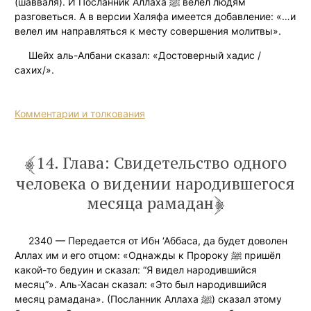
(шавваля). И Посланник Аллаха ﷺ велел людям
разговеться. А в версии Халяфа имеется добавление: «…и
велел им направляться к месту совершения молитвы».
Шейх аль-Албани сказал: «Достоверный хадис /
сахих/».
Комментарии и толкования
14. Глава: Свидетельство одного
человека о видении народившегося
месяца рамадан
2340 — Передается от Ибн ‘Аббаса, да будет доволен
Аллах им и его отцом: «Однажды к Пророку ﷺ пришёл
какой-то бедуин и сказал: “Я видел народившийся
месяц”». Аль-Хасан сказал: «Это был народившийся
месяц рамадана». (Посланник Аллаха ﷺ) сказал этому