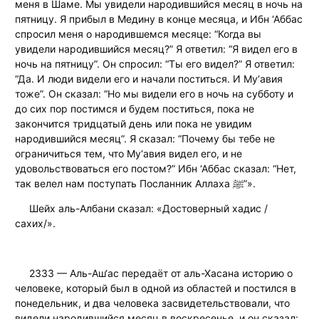
меня в Шаме. Мы увидели народившийся месяц в ночь на
пятницу. Я прибыл в Медину в конце месяца, и Ибн ‘Аббас
спросил меня о народившемся месяце: “Когда вы
увидели народившийся месяц?” Я ответил: “Я видел его в
ночь на пятницу”. Он спросил: “Ты его видел?” Я ответил:
“Да. И люди видели его и начали поститься. И Му‘авия
тоже”. Он сказал: “Но мы видели его в ночь на субботу и
до сих пор постимся и будем поститься, пока не
закончится тридцатый день или пока не увидим
народившийся месяц”. Я сказал: “Почему бы тебе не
ограничиться тем, что Му‘авия видел его, и не
удовольствоваться его постом?” Ибн ‘Аббас сказал: “Нет,
так велел нам поступать Посланник Аллаха ﷺ”».
Шейх аль-Албани сказал: «Достоверный хадис /
сахих/».
2333 — Аль-Аш‘ас передаёт от аль-Хасана историю о
человеке, который был в одной из областей и постился в
понедельник, и два человека засвидетельствовали, что
видели народившийся месяц в воскресенье, и он сказал: