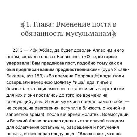
1. Глава: Вменение поста в
обязанность мусульманам
2313 — Ибн ‘Аббас, да будет доволен Аллах им и его
отцом, сказал о словах Всевышнего «
О те, которые
уверовали! Вам предписан пост, подобно тому как он
был предписан вашим предшественникам
» (сура 2 «аль-
Бакара», аят 183): «Во времена Пророка ﷺ когда люди
совершали вечернюю молитву /‘иша/, еда, питьё и
близость с женщинами снова становились запретными
для них и они постились до того же времени на
следующий день. И один мужчина предал самого себя —
не совершив разговения, вступил в близость с женой (в
запретное время), после вечерней молитвы. Всемогущий
и Великий Аллах пожелал сделать этот случай поводом
для облегчения остальным, разрешения и получения
пользы, и ниспослал следующее: “
Аллах знает, что вы