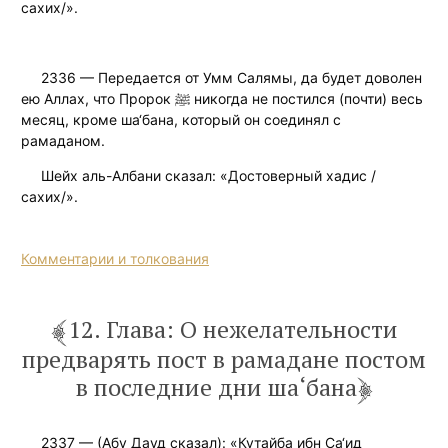
сахих/».
2336 — Передается от Умм Салямы, да будет доволен
ею Аллах, что Пророк ﷺ никогда не постился (почти) весь
месяц, кроме ша‘бана, который он соединял с
рамаданом.
Шейх аль-Албани сказал: «Достоверный хадис /
сахих/».
Комментарии и толкования
12. Глава: О нежелательности
предварять пост в рамадане постом
в последние дни ша‘бана
2337 — (Абу Дауд cказал): «Кутайба ибн Са‘ид