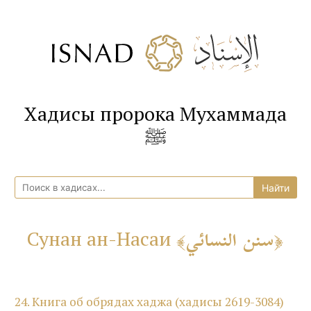
Хадисы пророка Мухаммада
ﷺ
سنن النسائي
Сунан ан-Насаи
24. Книга об обрядах хаджа (хадисы 2619-3084)